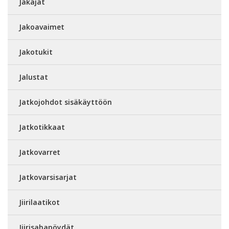
Jakajat
Jakoavaimet
Jakotukit
Jalustat
Jatkojohdot sisäkäyttöön
Jatkotikkaat
Jatkovarret
Jatkovarsisarjat
Jiirilaatikot
Jiirisahapöydät