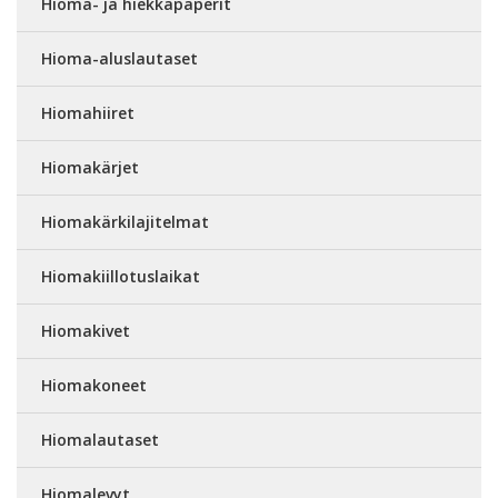
Hioma- ja hiekkapaperit
Hioma-aluslautaset
Hiomahiiret
Hiomakärjet
Hiomakärkilajitelmat
Hiomakiillotuslaikat
Hiomakivet
Hiomakoneet
Hiomalautaset
Hiomalevyt