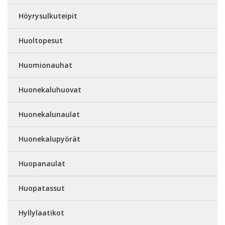
Höyrysulkuteipit
Huoltopesut
Huomionauhat
Huonekaluhuovat
Huonekalunaulat
Huonekalupyörät
Huopanaulat
Huopatassut
Hyllylaatikot