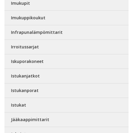
Imukupit
Imukuppikoukut
Infrapunalämpömittarit
Irroitussarjat
Iskuporakoneet
Istukanjatkot
Istukanporat
Istukat
Jääkaappimittarit