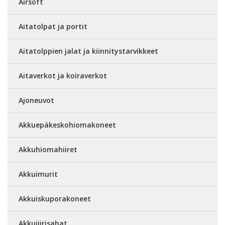
Airsoft
Aitatolpat ja portit
Aitatolppien jalat ja kiinnitystarvikkeet
Aitaverkot ja koiraverkot
Ajoneuvot
Akkuepäkeskohiomakoneet
Akkuhiomahiiret
Akkuimurit
Akkuiskuporakoneet
Akkujiirisahat