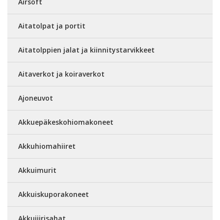
Airsoft
Aitatolpat ja portit
Aitatolppien jalat ja kiinnitystarvikkeet
Aitaverkot ja koiraverkot
Ajoneuvot
Akkuepäkeskohiomakoneet
Akkuhiomahiiret
Akkuimurit
Akkuiskuporakoneet
Akkujiirisahat