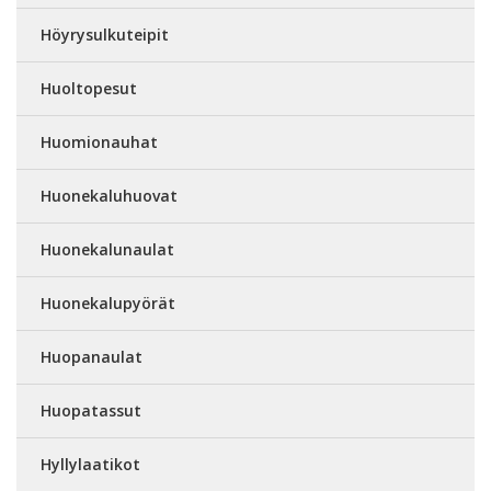
Höyrysulkuteipit
Huoltopesut
Huomionauhat
Huonekaluhuovat
Huonekalunaulat
Huonekalupyörät
Huopanaulat
Huopatassut
Hyllylaatikot