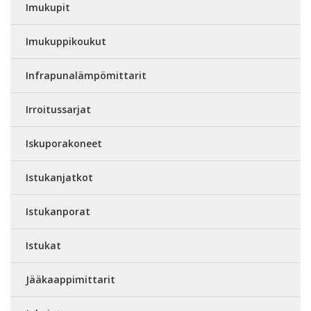
Imukupit
Imukuppikoukut
Infrapunalämpömittarit
Irroitussarjat
Iskuporakoneet
Istukanjatkot
Istukanporat
Istukat
Jääkaappimittarit