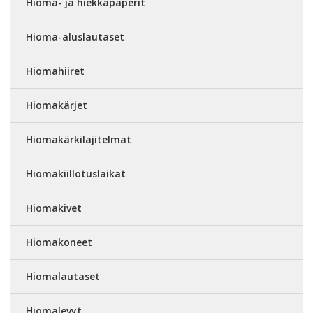
Hioma- ja hiekkapaperit
Hioma-aluslautaset
Hiomahiiret
Hiomakärjet
Hiomakärkilajitelmat
Hiomakiillotuslaikat
Hiomakivet
Hiomakoneet
Hiomalautaset
Hiomalevyt