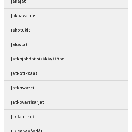
Jakajat
Jakoavaimet
Jakotukit
Jalustat
Jatkojohdot sisäkäyttöön
Jatkotikkaat
Jatkovarret
Jatkovarsisarjat
Jiirilaatikot
Jiirisahapöydät