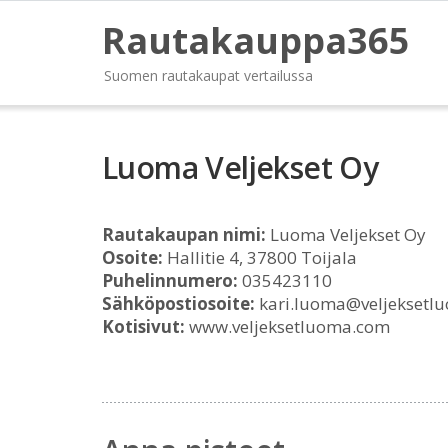
Rautakauppa365
Suomen rautakaupat vertailussa
Luoma Veljekset Oy
Rautakaupan nimi:
Luoma Veljekset Oy
Osoite:
Hallitie 4, 37800 Toijala
Puhelinnumero:
035423110
Sähköpostiosoite:
kari.luoma@veljeksetl
Kotisivut:
www.veljeksetluoma.com