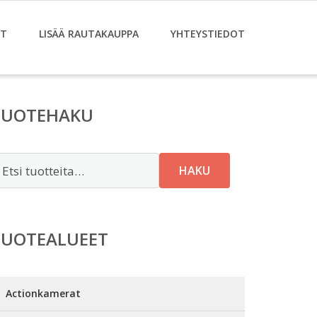
ET
LISÄÄ RAUTAKAUPPA
YHTEYSTIEDOT
TUOTEHAKU
tsi:
HAKU
TUOTEALUEET
Actionkamerat