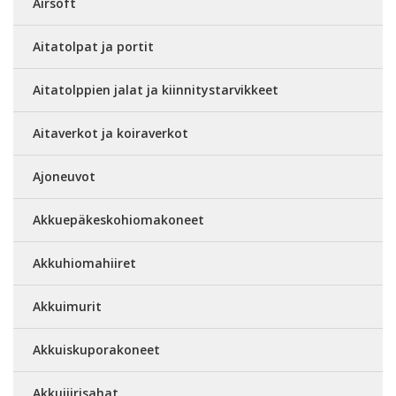
Airsoft
Aitatolpat ja portit
Aitatolppien jalat ja kiinnitystarvikkeet
Aitaverkot ja koiraverkot
Ajoneuvot
Akkuepäkeskohiomakoneet
Akkuhiomahiiret
Akkuimurit
Akkuiskuporakoneet
Akkujiirisahat