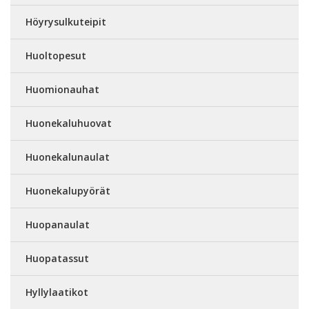
Höyrysulkuteipit
Huoltopesut
Huomionauhat
Huonekaluhuovat
Huonekalunaulat
Huonekalupyörät
Huopanaulat
Huopatassut
Hyllylaatikot