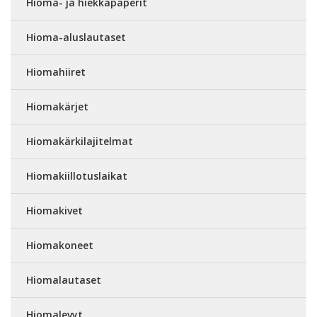
Hioma- ja hiekkapaperit
Hioma-aluslautaset
Hiomahiiret
Hiomakärjet
Hiomakärkilajitelmat
Hiomakiillotuslaikat
Hiomakivet
Hiomakoneet
Hiomalautaset
Hiomalevyt