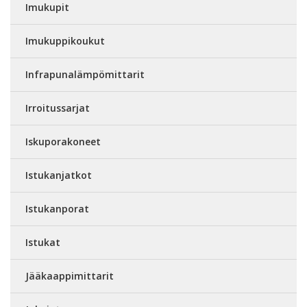
Imukupit
Imukuppikoukut
Infrapunalämpömittarit
Irroitussarjat
Iskuporakoneet
Istukanjatkot
Istukanporat
Istukat
Jääkaappimittarit