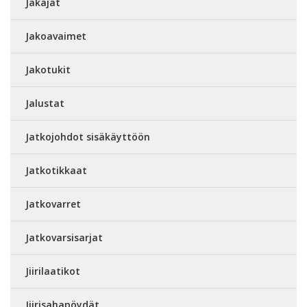
Jakajat
Jakoavaimet
Jakotukit
Jalustat
Jatkojohdot sisäkäyttöön
Jatkotikkaat
Jatkovarret
Jatkovarsisarjat
Jiirilaatikot
Jiirisahapöydät