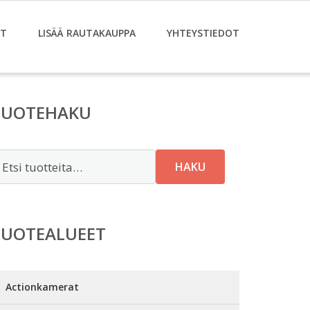
ET
LISÄÄ RAUTAKAUPPA
YHTEYSTIEDOT
TUOTEHAKU
tsi:
HAKU
TUOTEALUEET
Actionkamerat