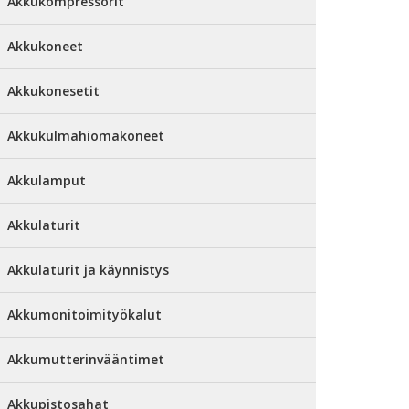
Akkukompressorit
Akkukoneet
Akkukonesetit
Akkukulmahiomakoneet
Akkulamput
Akkulaturit
Akkulaturit ja käynnistys
Akkumonitoimityökalut
Akkumutterinvääntimet
Akkupistosahat