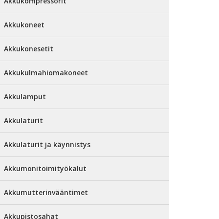
Akkukompressorit
Akkukoneet
Akkukonesetit
Akkukulmahiomakoneet
Akkulamput
Akkulaturit
Akkulaturit ja käynnistys
Akkumonitoimityökalut
Akkumutterinvääntimet
Akkupistosahat