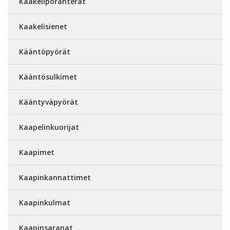
Kaakeliporanterät
Kaakelisienet
Kääntöpyörät
Kääntösulkimet
Kääntyväpyörät
Kaapelinkuorijat
Kaapimet
Kaapinkannattimet
Kaapinkulmat
Kaapinsaranat