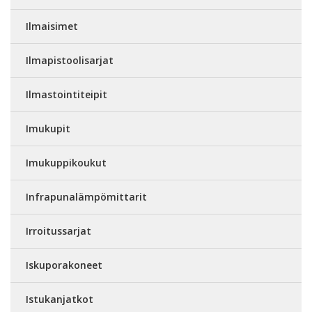
Ilmaisimet
Ilmapistoolisarjat
Ilmastointiteipit
Imukupit
Imukuppikoukut
Infrapunalämpömittarit
Irroitussarjat
Iskuporakoneet
Istukanjatkot