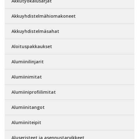
Akkutyökalusarjat
Akkuyhdistelmähiomakoneet
Akkuyhdistelmäsahat
Aloituspakkaukset
Alumiinilinjarit
Alumiinimitat
Alumiiniprofiilimitat
Alumiinitangot
Alumiiniteipit
Aluseristeet ja asennustarvikkeet