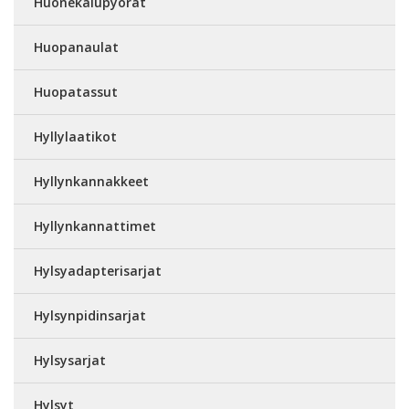
Huonekalupyörät
Huopanaulat
Huopatassut
Hyllylaatikot
Hyllynkannakkeet
Hyllynkannattimet
Hylsyadapterisarjat
Hylsynpidinsarjat
Hylsysarjat
Hylsyt