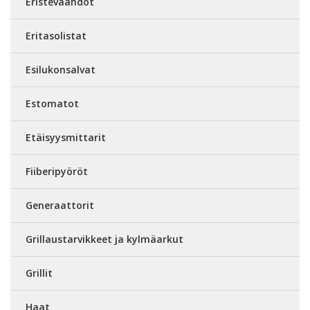
Eristevaahdot
Eritasolistat
Esilukonsalvat
Estomatot
Etäisyysmittarit
Fiiberipyöröt
Generaattorit
Grillaustarvikkeet ja kylmäarkut
Grillit
Haat