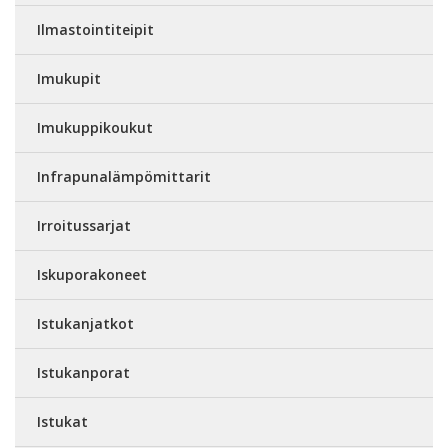
Ilmastointiteipit
Imukupit
Imukuppikoukut
Infrapunalämpömittarit
Irroitussarjat
Iskuporakoneet
Istukanjatkot
Istukanporat
Istukat