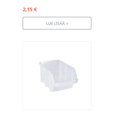
2,15
€
LUE LISÄÄ »