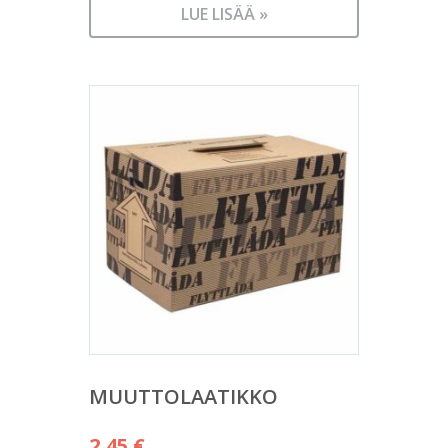
LUE LISÄÄ »
MUUTTOLAATIKKO
2,45
€