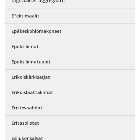
Digitaaliset aggregaatit
Efektimaalit
Epäkeskohiomakoneet
Epoksiliimat
Epoksiliimatuubit
Erikoiskärkisarjat
Erikoislaattaliimat
Eristevaahdot
Eritasolistat
Esilukonsalvat