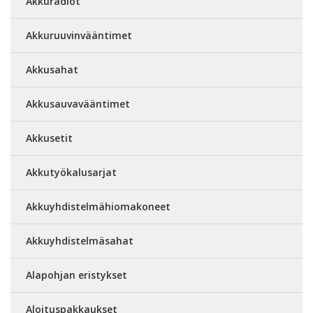
Akkuradiot
Akkuruuvinvääntimet
Akkusahat
Akkusauvavääntimet
Akkusetit
Akkutyökalusarjat
Akkuyhdistelmähiomakoneet
Akkuyhdistelmäsahat
Alapohjan eristykset
Aloituspakkaukset