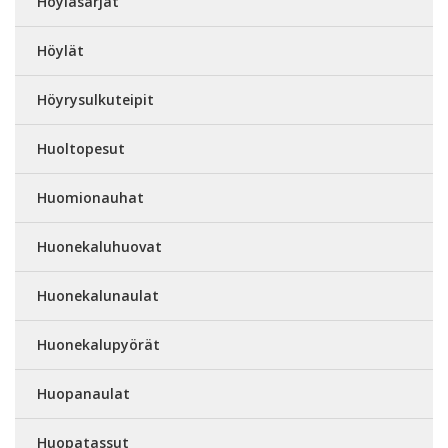
Höyläsarjat
Höylät
Höyrysulkuteipit
Huoltopesut
Huomionauhat
Huonekaluhuovat
Huonekalunaulat
Huonekalupyörät
Huopanaulat
Huopatassut