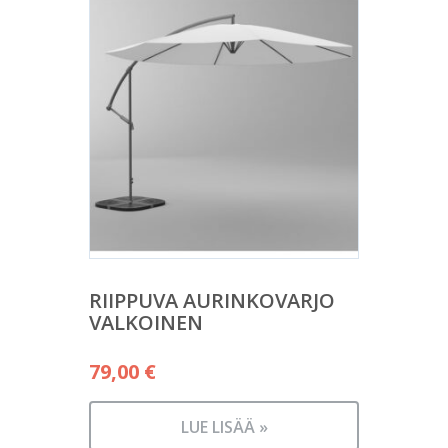
RIIPPUVA AURINKOVARJO
VALKOINEN
79,00
€
LUE LISÄÄ »