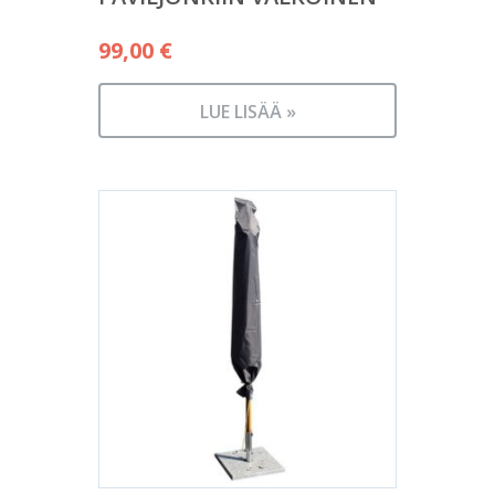
99,00
€
LUE LISÄÄ »