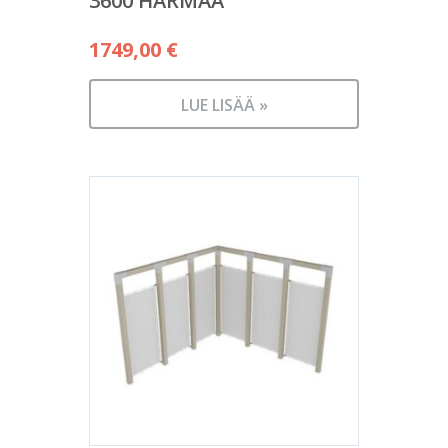
3600 HARMAA
1749,00
€
LUE LISÄÄ »