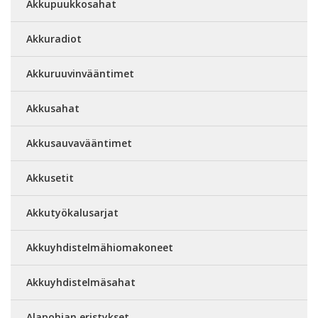
Akkupuukkosahat
Akkuradiot
Akkuruuvinvääntimet
Akkusahat
Akkusauvavääntimet
Akkusetit
Akkutyökalusarjat
Akkuyhdistelmähiomakoneet
Akkuyhdistelmäsahat
Alapohjan eristykset