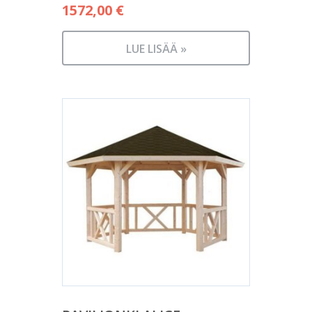
1572,00
€
LUE LISÄÄ »