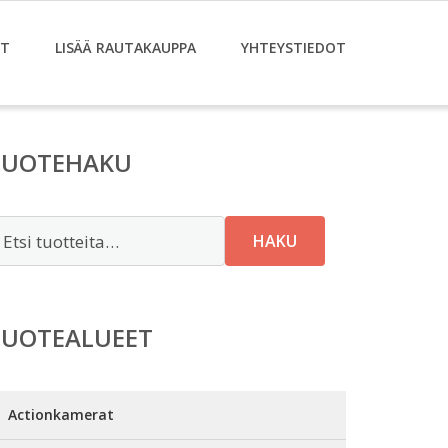
ET
LISÄÄ RAUTAKAUPPA
YHTEYSTIEDOT
TUOTEHAKU
tsi:
HAKU
TUOTEALUEET
Actionkamerat