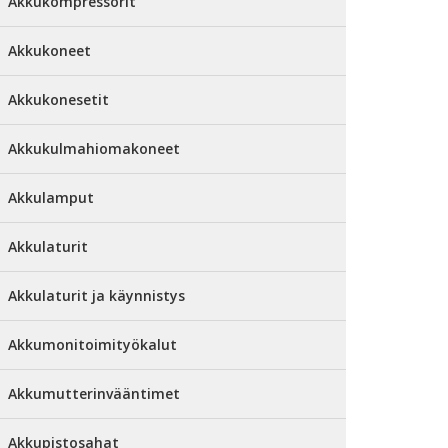
Akkukompressorit
Akkukoneet
Akkukonesetit
Akkukulmahiomakoneet
Akkulamput
Akkulaturit
Akkulaturit ja käynnistys
Akkumonitoimityökalut
Akkumutterinvääntimet
Akkupistosahat