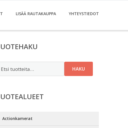
ET
LISÄÄ RAUTAKAUPPA
YHTEYSTIEDOT
TUOTEHAKU
tsi:
HAKU
TUOTEALUEET
Actionkamerat