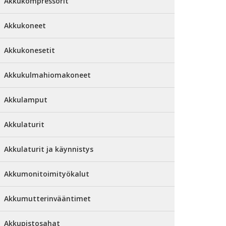
Akkukompressorit
Akkukoneet
Akkukonesetit
Akkukulmahiomakoneet
Akkulamput
Akkulaturit
Akkulaturit ja käynnistys
Akkumonitoimityökalut
Akkumutterinvääntimet
Akkupistosahat