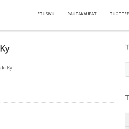
ETUSIVU
RAUTAKAUPAT
TUOTTE
 Ky
E
äki Ky