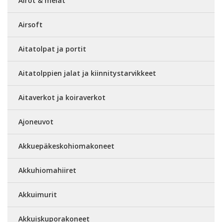
Airot & melat
Airsoft
Aitatolpat ja portit
Aitatolppien jalat ja kiinnitystarvikkeet
Aitaverkot ja koiraverkot
Ajoneuvot
Akkuepäkeskohiomakoneet
Akkuhiomahiiret
Akkuimurit
Akkuiskuporakoneet