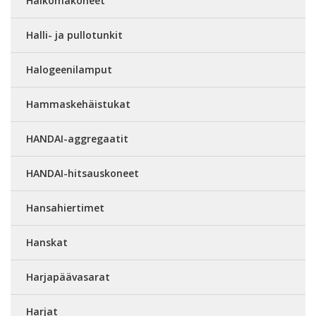
Halkomakoneet
Halli- ja pullotunkit
Halogeenilamput
Hammaskehäistukat
HANDAI-aggregaatit
HANDAI-hitsauskoneet
Hansahiertimet
Hanskat
Harjapäävasarat
Harjat