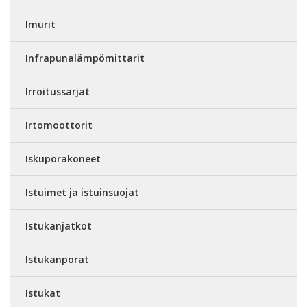
Imurit
Infrapunalämpömittarit
Irroitussarjat
Irtomoottorit
Iskuporakoneet
Istuimet ja istuinsuojat
Istukanjatkot
Istukanporat
Istukat