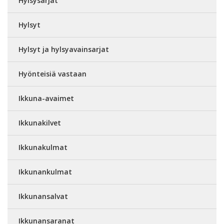
Hylsysarjat
Hylsyt
Hylsyt ja hylsyavainsarjat
Hyönteisiä vastaan
Ikkuna-avaimet
Ikkunakilvet
Ikkunakulmat
Ikkunankulmat
Ikkunansalvat
Ikkunansaranat