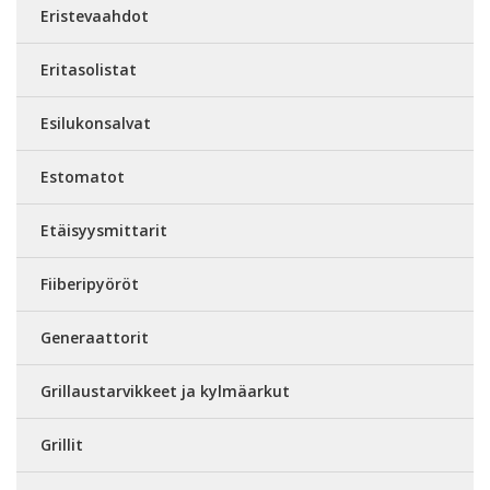
Eristevaahdot
Eritasolistat
Esilukonsalvat
Estomatot
Etäisyysmittarit
Fiiberipyöröt
Generaattorit
Grillaustarvikkeet ja kylmäarkut
Grillit