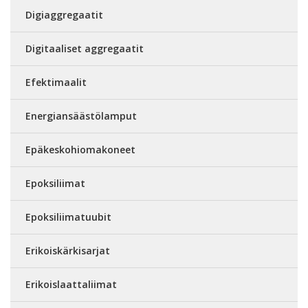
Digiaggregaatit
Digitaaliset aggregaatit
Efektimaalit
Energiansäästölamput
Epäkeskohiomakoneet
Epoksiliimat
Epoksiliimatuubit
Erikoiskärkisarjat
Erikoislaattaliimat