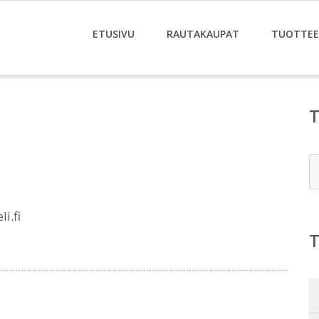
ETUSIVU
RAUTAKAUPAT
TUOTTE
E
i.fi