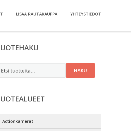
ET
LISÄÄ RAUTAKAUPPA
YHTEYSTIEDOT
TUOTEHAKU
tsi:
HAKU
TUOTEALUEET
Actionkamerat