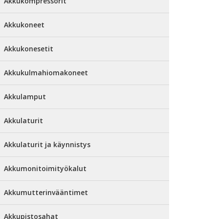
Akkukompressorit
Akkukoneet
Akkukonesetit
Akkukulmahiomakoneet
Akkulamput
Akkulaturit
Akkulaturit ja käynnistys
Akkumonitoimityökalut
Akkumutterinvääntimet
Akkupistosahat