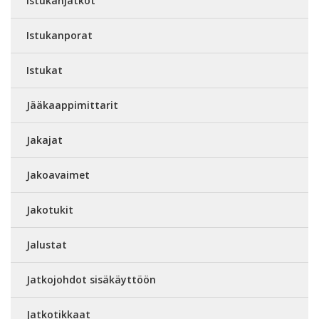
Istukanjatkot
Istukanporat
Istukat
Jääkaappimittarit
Jakajat
Jakoavaimet
Jakotukit
Jalustat
Jatkojohdot sisäkäyttöön
Jatkotikkaat