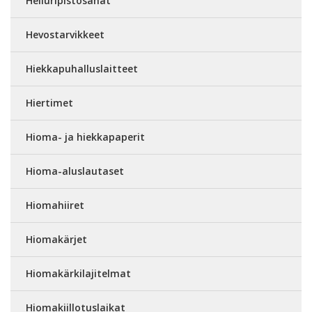
Heiluripistosahat
Hevostarvikkeet
Hiekkapuhalluslaitteet
Hiertimet
Hioma- ja hiekkapaperit
Hioma-aluslautaset
Hiomahiiret
Hiomakärjet
Hiomakärkilajitelmat
Hiomakiillotuslaikat