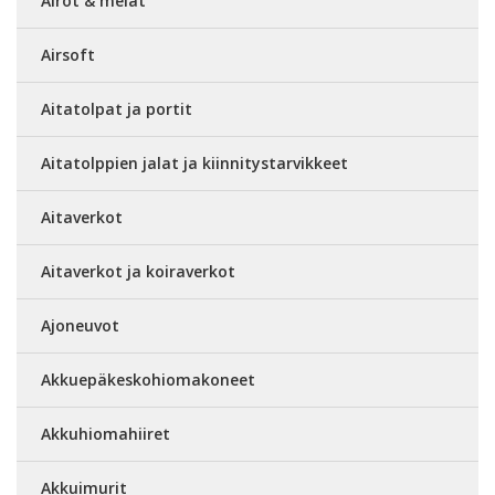
Airot & melat
Airsoft
Aitatolpat ja portit
Aitatolppien jalat ja kiinnitystarvikkeet
Aitaverkot
Aitaverkot ja koiraverkot
Ajoneuvot
Akkuepäkeskohiomakoneet
Akkuhiomahiiret
Akkuimurit