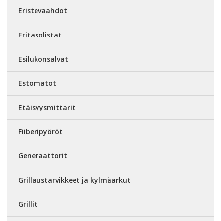
Eristevaahdot
Eritasolistat
Esilukonsalvat
Estomatot
Etäisyysmittarit
Fiiberipyöröt
Generaattorit
Grillaustarvikkeet ja kylmäarkut
Grillit