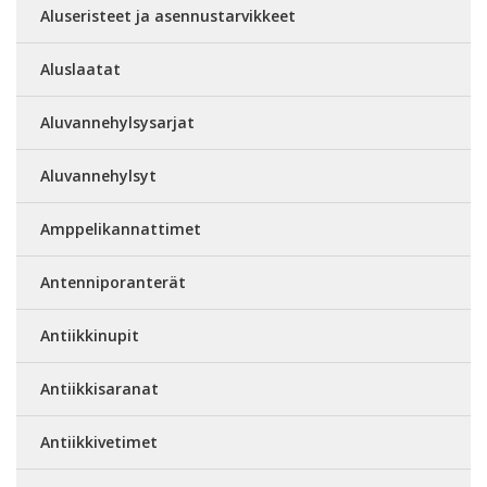
Aluseristeet ja asennustarvikkeet
Aluslaatat
Aluvannehylsysarjat
Aluvannehylsyt
Amppelikannattimet
Antenniporanterät
Antiikkinupit
Antiikkisaranat
Antiikkivetimet