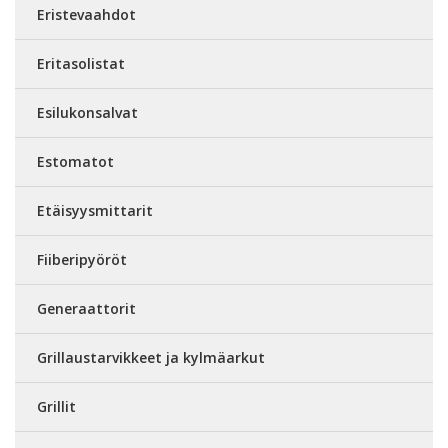
Eristevaahdot
Eritasolistat
Esilukonsalvat
Estomatot
Etäisyysmittarit
Fiiberipyöröt
Generaattorit
Grillaustarvikkeet ja kylmäarkut
Grillit