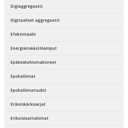
Digiaggregaatit
Digitaaliset aggregaatit
Efektimaalit
Energiansäästölamput
Epäkeskohiomakoneet
Epoksiliimat
Epoksiliimatuubit
Erikoiskärkisarjat
Erikoislaattaliimat