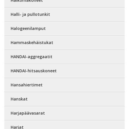
Halkomakoneet
Halli- ja pullotunkit
Halogeenilamput
Hammaskehäistukat
HANDAI-aggregaatit
HANDAI-hitsauskoneet
Hansahiertimet
Hanskat
Harjapäävasarat
Harjat