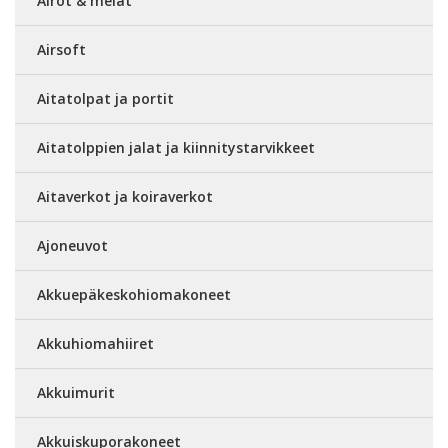
Airot & melat
Airsoft
Aitatolpat ja portit
Aitatolppien jalat ja kiinnitystarvikkeet
Aitaverkot ja koiraverkot
Ajoneuvot
Akkuepäkeskohiomakoneet
Akkuhiomahiiret
Akkuimurit
Akkuiskuporakoneet