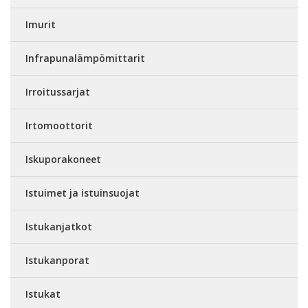
Imurit
Infrapunalämpömittarit
Irroitussarjat
Irtomoottorit
Iskuporakoneet
Istuimet ja istuinsuojat
Istukanjatkot
Istukanporat
Istukat