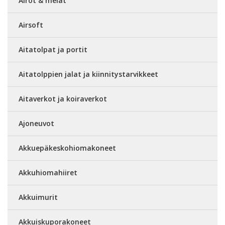
Airot & melat
Airsoft
Aitatolpat ja portit
Aitatolppien jalat ja kiinnitystarvikkeet
Aitaverkot ja koiraverkot
Ajoneuvot
Akkuepäkeskohiomakoneet
Akkuhiomahiiret
Akkuimurit
Akkuiskuporakoneet