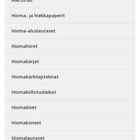
Hiertimet
Hioma- ja hiekkapaperit
Hioma-aluslautaset
Hiomahiiret
Hiomakärjet
Hiomakärkilajitelmat
Hiomakiillotuslaikat
Hiomakivet
Hiomakoneet
Hiomalautaset