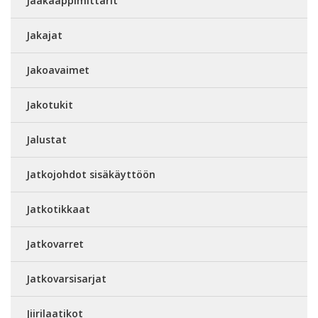
Jääkaappimittarit
Jakajat
Jakoavaimet
Jakotukit
Jalustat
Jatkojohdot sisäkäyttöön
Jatkotikkaat
Jatkovarret
Jatkovarsisarjat
Jiirilaatikot