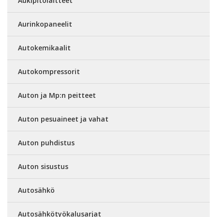
Aukipitolaitteet
Aurinkopaneelit
Autokemikaalit
Autokompressorit
Auton ja Mp:n peitteet
Auton pesuaineet ja vahat
Auton puhdistus
Auton sisustus
Autosähkö
Autosähkötyökalusarjat