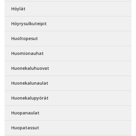
Höylät
Höyrysulkuteipit
Huoltopesut
Huomionauhat
Huonekaluhuovat
Huonekalunaulat
Huonekalupyörät
Huopanaulat
Huopatassut