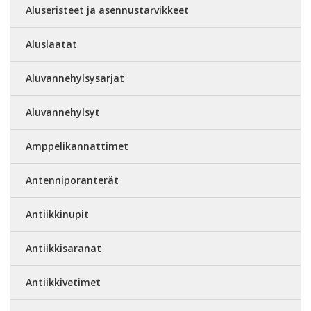
Aluseristeet ja asennustarvikkeet
Aluslaatat
Aluvannehylsysarjat
Aluvannehylsyt
Amppelikannattimet
Antenniporanterät
Antiikkinupit
Antiikkisaranat
Antiikkivetimet