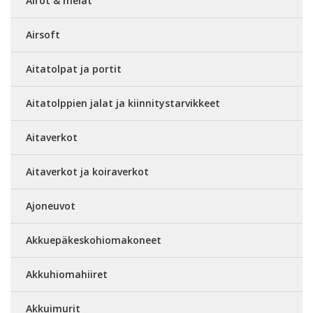
Airot & melat
Airsoft
Aitatolpat ja portit
Aitatolppien jalat ja kiinnitystarvikkeet
Aitaverkot
Aitaverkot ja koiraverkot
Ajoneuvot
Akkuepäkeskohiomakoneet
Akkuhiomahiiret
Akkuimurit