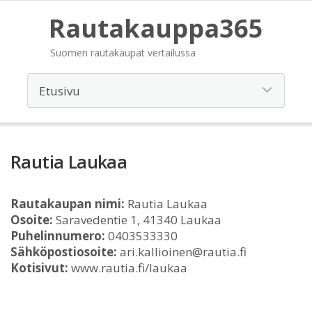
Rautakauppa365
Suomen rautakaupat vertailussa
Rautia Laukaa
Rautakaupan nimi:
Rautia Laukaa
Osoite:
Saravedentie 1, 41340 Laukaa
Puhelinnumero:
0403533330
Sähköpostiosoite:
ari.kallioinen@rautia.fi
Kotisivut:
www.rautia.fi/laukaa