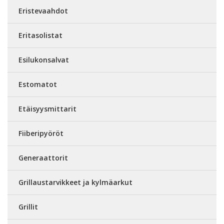
Eristevaahdot
Eritasolistat
Esilukonsalvat
Estomatot
Etäisyysmittarit
Fiiberipyöröt
Generaattorit
Grillaustarvikkeet ja kylmäarkut
Grillit