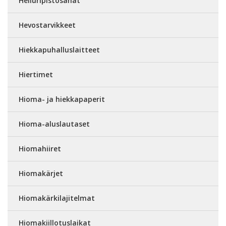
Heiluripistosahat
Hevostarvikkeet
Hiekkapuhalluslaitteet
Hiertimet
Hioma- ja hiekkapaperit
Hioma-aluslautaset
Hiomahiiret
Hiomakärjet
Hiomakärkilajitelmat
Hiomakiillotuslaikat