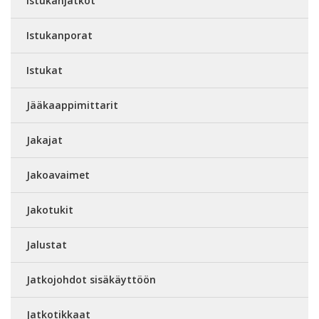
Istukanjatkot
Istukanporat
Istukat
Jääkaappimittarit
Jakajat
Jakoavaimet
Jakotukit
Jalustat
Jatkojohdot sisäkäyttöön
Jatkotikkaat