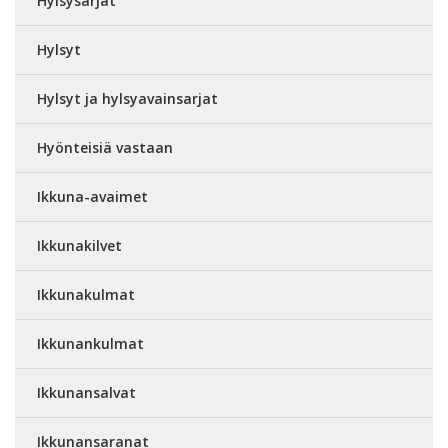
Hylsysarjat
Hylsyt
Hylsyt ja hylsyavainsarjat
Hyönteisiä vastaan
Ikkuna-avaimet
Ikkunakilvet
Ikkunakulmat
Ikkunankulmat
Ikkunansalvat
Ikkunansaranat