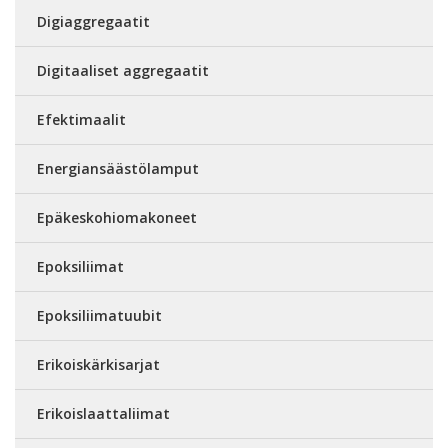
Digiaggregaatit
Digitaaliset aggregaatit
Efektimaalit
Energiansäästölamput
Epäkeskohiomakoneet
Epoksiliimat
Epoksiliimatuubit
Erikoiskärkisarjat
Erikoislaattaliimat