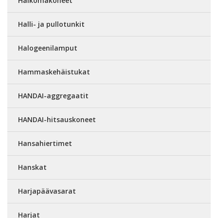
Halkomakoneet
Halli- ja pullotunkit
Halogeenilamput
Hammaskehäistukat
HANDAI-aggregaatit
HANDAI-hitsauskoneet
Hansahiertimet
Hanskat
Harjapäävasarat
Harjat