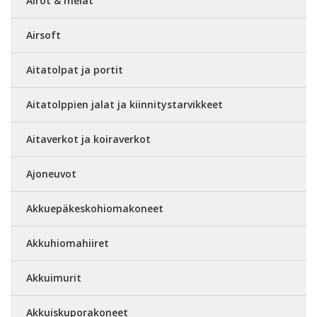
Airot & melat
Airsoft
Aitatolpat ja portit
Aitatolppien jalat ja kiinnitystarvikkeet
Aitaverkot ja koiraverkot
Ajoneuvot
Akkuepäkeskohiomakoneet
Akkuhiomahiiret
Akkuimurit
Akkuiskuporakoneet