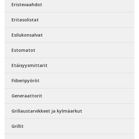
Eristevaahdot
Eritasolistat
Esilukonsalvat
Estomatot
Etäisyysmittarit
Fiiberipyöröt
Generaattorit
Grillaustarvikkeet ja kylmäarkut
Grillit