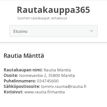
Rautakauppa365
Suomen rautakaupat vertailussa
Rautia Mänttä
Rautakaupan nimi:
Rautia Mänttä
Osoite:
Isonnevantie 2, 35800 Mänttä
Puhelinnumero:
034745600
Sähköpostiosoite:
tommi.rauma@rautia.fi
Kotisivut:
www.rautia.fi/mantta