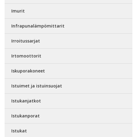
Imurit
Infrapunalämpömittarit
Irroitussarjat
Irtomoottorit
Iskuporakoneet
Istuimet ja istuinsuojat
Istukanjatkot
Istukanporat
Istukat