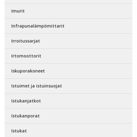
Imurit
Infrapunalämpömittarit
Irroitussarjat
Irtomoottorit
Iskuporakoneet
Istuimet ja istuinsuojat
Istukanjatkot
Istukanporat
Istukat