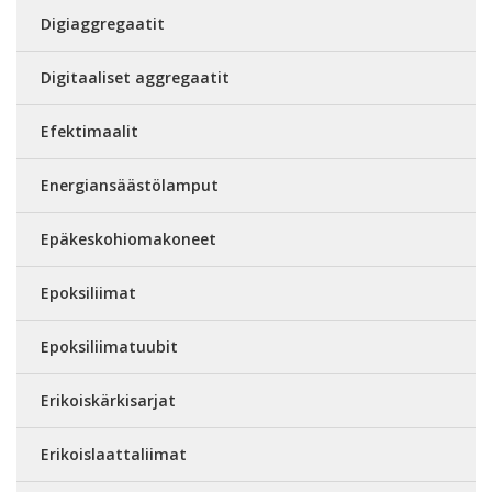
Digiaggregaatit
Digitaaliset aggregaatit
Efektimaalit
Energiansäästölamput
Epäkeskohiomakoneet
Epoksiliimat
Epoksiliimatuubit
Erikoiskärkisarjat
Erikoislaattaliimat