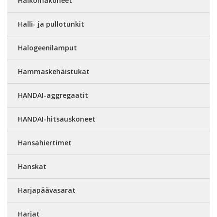
Halkomakoneet
Halli- ja pullotunkit
Halogeenilamput
Hammaskehäistukat
HANDAI-aggregaatit
HANDAI-hitsauskoneet
Hansahiertimet
Hanskat
Harjapäävasarat
Harjat