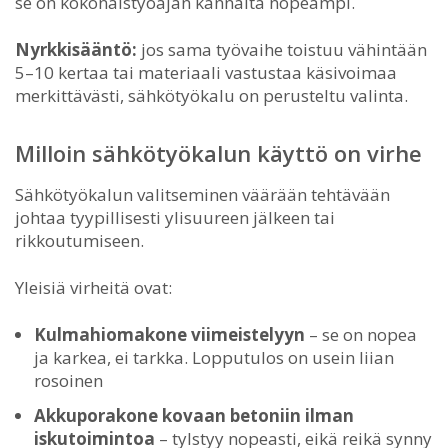
se on kokonaistyöajan kannalta nopeampi.
Nyrkkisääntö:
jos sama työvaihe toistuu vähintään
5–10 kertaa tai materiaali vastustaa käsivoimaa
merkittävästi, sähkötyökalu on perusteltu valinta.
Milloin sähkötyökalun käyttö on virhe
Sähkötyökalun valitseminen väärään tehtävään
johtaa tyypillisesti ylisuureen jälkeen tai
rikkoutumiseen.
Yleisiä virheitä ovat:
Kulmahiomakone viimeistelyyn
– se on nopea
ja karkea, ei tarkka. Lopputulos on usein liian
rosoinen
Akkuporakone kovaan betoniin ilman
iskutoimintoa
– tylstyy nopeasti, eikä reikä synny