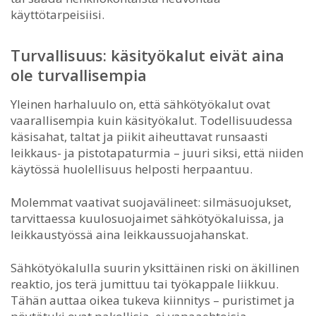
käyttötarpeisiisi.
Turvallisuus: käsityökalut eivät aina
ole turvallisempia
Yleinen harhaluulo on, että sähkötyökalut ovat
vaarallisempia kuin käsityökalut. Todellisuudessa
käsisahat, taltat ja piikit aiheuttavat runsaasti
leikkaus- ja pistotapaturmia – juuri siksi, että niiden
käytössä huolellisuus helposti herpaantuu.
Molemmat vaativat suojavälineet: silmäsuojukset,
tarvittaessa kuulosuojaimet sähkötyökaluissa, ja
leikkaustyössä aina leikkaussuojahanskat.
Sähkötyökalulla suurin yksittäinen riski on äkillinen
reaktio, jos terä jumittuu tai työkappale liikkuu.
Tähän auttaa oikea tukeva kiinnitys – puristimet ja