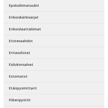
Epoksiliimatuubit
Erikoiskärkisarjat
Erikoislaattaliimat
Eristevaahdot
Eritasolistat
Esilukonsalvat
Estomatot
Etäisyysmittarit
Fiiberipyöröt