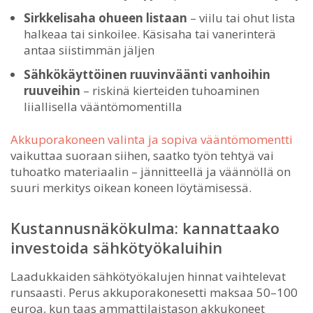
Sirkkelisaha ohueen listaan
– viilu tai ohut lista
halkeaa tai sinkoilee. Käsisaha tai vanerinterä
antaa siistimmän jäljen
Sähkökäyttöinen ruuvinväänti vanhoihin
ruuveihin
– riskinä kierteiden tuhoaminen
liiallisella vääntömomentilla
Akkuporakoneen valinta ja sopiva vääntömomentti
vaikuttaa suoraan siihen, saatko työn tehtyä vai
tuhoatko materiaalin – jännitteellä ja väännöllä on
suuri merkitys oikean koneen löytämisessä.
Kustannusnäkökulma: kannattaako
investoida sähkötyökaluihin
Laadukkaiden sähkötyökalujen hinnat vaihtelevat
runsaasti. Perus akkuporakonesetti maksaa 50–100
euroa, kun taas ammattilaistason akkukoneet