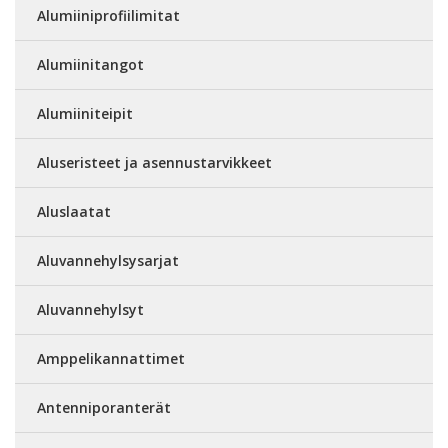
Alumiiniprofiilimitat
Alumiinitangot
Alumiiniteipit
Aluseristeet ja asennustarvikkeet
Aluslaatat
Aluvannehylsysarjat
Aluvannehylsyt
Amppelikannattimet
Antenniporanterät