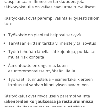
raaspi antaa millimetrien tarkkuuden, jota
sähkötyökalulla on vaikea saavuttaa turvallisesti.
Käsityökalut ovat parempi valinta erityisesti silloin,
kun:
Työkohde on pieni tai helposti särkyvä
Tarvitaan erittäin tarkka viimeistely tai sovitus
Työtä tehdään lähellä sähköjohtoja, putkia tai
muita riskikohteita
Äänentuotto on ongelma, kuten
asuntoremonteissa myöhään illalla
Työ vaatii tunnustelua – esimerkiksi kierteen
irroitus tai vanhan kiinnityksen avaaminen
Käsityökalut ovat myös usein parempi valinta
rakenteiden korjauksessa ja restauroinnissa
,
joissa liiallinen voima tai nopeus voi rikkoa