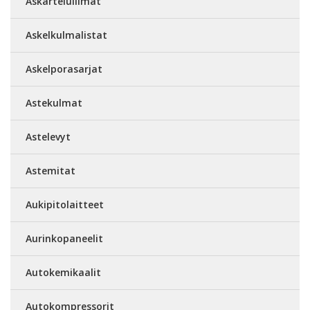
Askarteluliimat
Askelkulmalistat
Askelporasarjat
Astekulmat
Astelevyt
Astemitat
Aukipitolaitteet
Aurinkopaneelit
Autokemikaalit
Autokompressorit