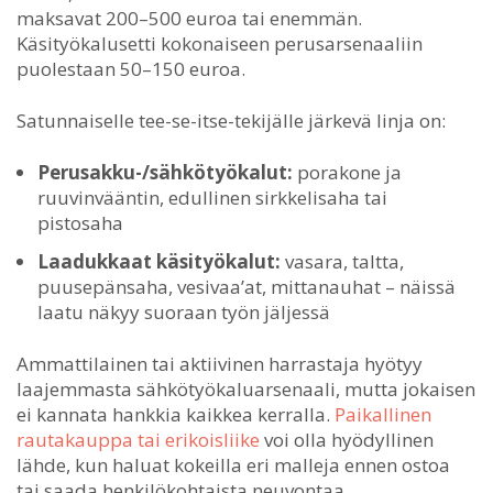
maksavat 200–500 euroa tai enemmän.
Käsityökalusetti kokonaiseen perusarsenaaliin
puolestaan 50–150 euroa.
Satunnaiselle tee-se-itse-tekijälle järkevä linja on:
Perusakku-/sähkötyökalut:
porakone ja
ruuvinvääntin, edullinen sirkkelisaha tai
pistosaha
Laadukkaat käsityökalut:
vasara, taltta,
puusepänsaha, vesivaa’at, mittanauhat – näissä
laatu näkyy suoraan työn jäljessä
Ammattilainen tai aktiivinen harrastaja hyötyy
laajemmasta sähkötyökaluarsenaali, mutta jokaisen
ei kannata hankkia kaikkea kerralla.
Paikallinen
rautakauppa tai erikoisliike
voi olla hyödyllinen
lähde, kun haluat kokeilla eri malleja ennen ostoa
tai saada henkilökohtaista neuvontaa