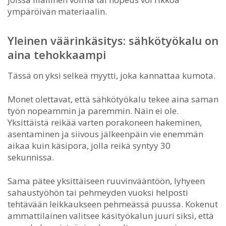
ympäröivän materiaalin.
Yleinen väärinkäsitys: sähkötyökalu on
aina tehokkaampi
Tässä on yksi selkeä myytti, joka kannattaa kumota.
Monet olettavat, että sähkötyökalu tekee aina saman
työn nopeammin ja paremmin. Näin ei ole.
Yksittäistä reikää varten porakoneen hakeminen,
asentaminen ja siivous jälkeenpäin vie enemmän
aikaa kuin käsipora, jolla reikä syntyy 30
sekunnissa.
Sama pätee yksittäiseen ruuvinvääntöön, lyhyeen
sahaustyöhön tai pehmeyden vuoksi helposti
tehtävään leikkaukseen pehmeässä puussa. Kokenut
ammattilainen valitsee käsityökalun juuri siksi, että