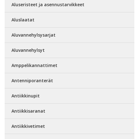
Aluseristeet ja asennustarvikkeet
Aluslaatat
Aluvannehylsysarjat
Aluvannehylsyt
Amppelikannattimet
Antenniporanterät
Antiikkinupit
Antiikkisaranat
Antiikkivetimet