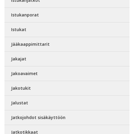
Istukanjatkot
Istukanporat
Istukat
Jääkaappimittarit
Jakajat
Jakoavaimet
Jakotukit
Jalustat
Jatkojohdot sisäkäyttöön
Jatkotikkaat