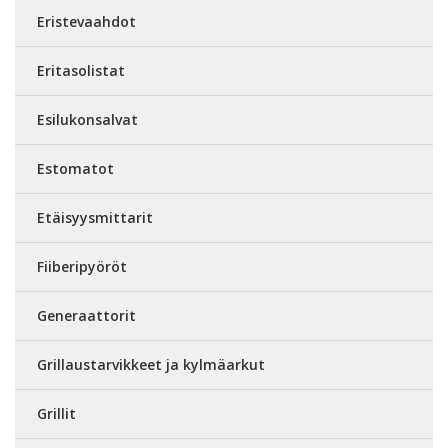
Eristevaahdot
Eritasolistat
Esilukonsalvat
Estomatot
Etäisyysmittarit
Fiiberipyöröt
Generaattorit
Grillaustarvikkeet ja kylmäarkut
Grillit