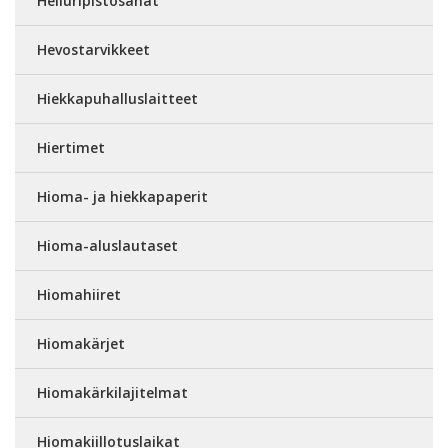
Heiluripistosahat
Hevostarvikkeet
Hiekkapuhalluslaitteet
Hiertimet
Hioma- ja hiekkapaperit
Hioma-aluslautaset
Hiomahiiret
Hiomakärjet
Hiomakärkilajitelmat
Hiomakiillotuslaikat