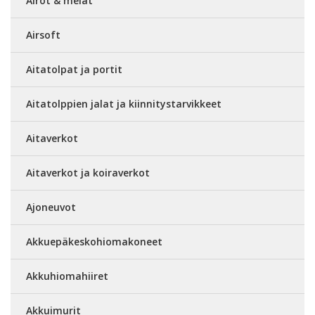
Airot & melat
Airsoft
Aitatolpat ja portit
Aitatolppien jalat ja kiinnitystarvikkeet
Aitaverkot
Aitaverkot ja koiraverkot
Ajoneuvot
Akkuepäkeskohiomakoneet
Akkuhiomahiiret
Akkuimurit