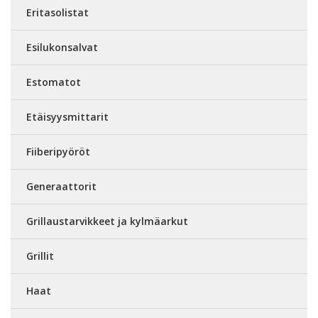
Eritasolistat
Esilukonsalvat
Estomatot
Etäisyysmittarit
Fiiberipyöröt
Generaattorit
Grillaustarvikkeet ja kylmäarkut
Grillit
Haat