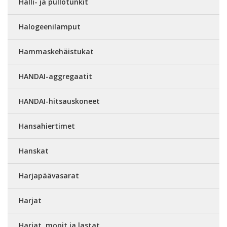
Halli- ja pullotunkit
Halogeenilamput
Hammaskehäistukat
HANDAI-aggregaatit
HANDAI-hitsauskoneet
Hansahiertimet
Hanskat
Harjapäävasarat
Harjat
Harjat, mopit ja lastat