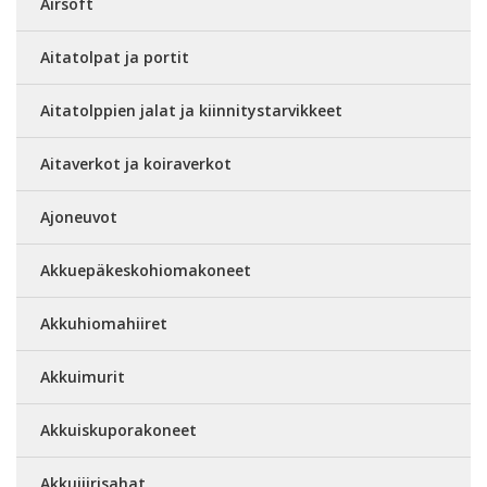
Airsoft
Aitatolpat ja portit
Aitatolppien jalat ja kiinnitystarvikkeet
Aitaverkot ja koiraverkot
Ajoneuvot
Akkuepäkeskohiomakoneet
Akkuhiomahiiret
Akkuimurit
Akkuiskuporakoneet
Akkujiirisahat