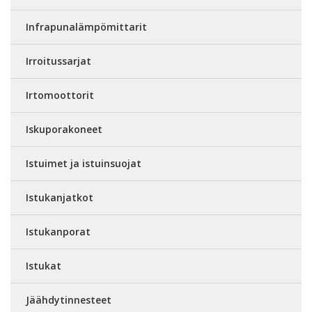
Infrapunalämpömittarit
Irroitussarjat
Irtomoottorit
Iskuporakoneet
Istuimet ja istuinsuojat
Istukanjatkot
Istukanporat
Istukat
Jäähdytinnesteet