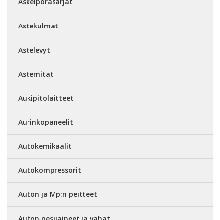
Askelporasarjat
Astekulmat
Astelevyt
Astemitat
Aukipitolaitteet
Aurinkopaneelit
Autokemikaalit
Autokompressorit
Auton ja Mp:n peitteet
Auton pesuaineet ja vahat