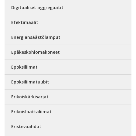
Digitaaliset aggregaatit
Efektimaalit
Energiansäästölamput
Epäkeskohiomakoneet
Epoksiliimat
Epoksiliimatuubit
Erikoiskärkisarjat
Erikoislaattaliimat
Eristevaahdot