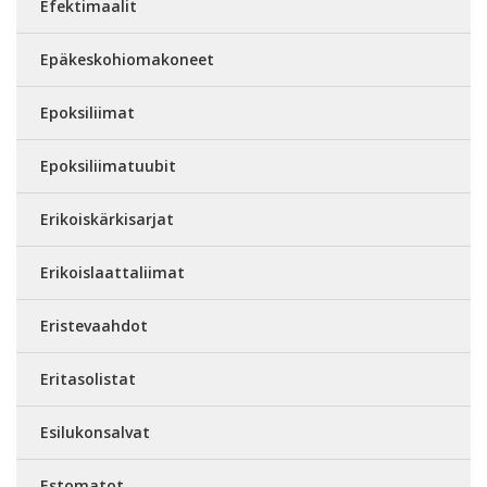
Efektimaalit
Epäkeskohiomakoneet
Epoksiliimat
Epoksiliimatuubit
Erikoiskärkisarjat
Erikoislaattaliimat
Eristevaahdot
Eritasolistat
Esilukonsalvat
Estomatot