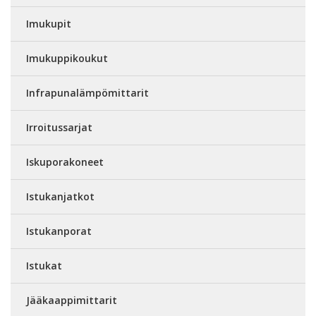
Imukupit
Imukuppikoukut
Infrapunalämpömittarit
Irroitussarjat
Iskuporakoneet
Istukanjatkot
Istukanporat
Istukat
Jääkaappimittarit