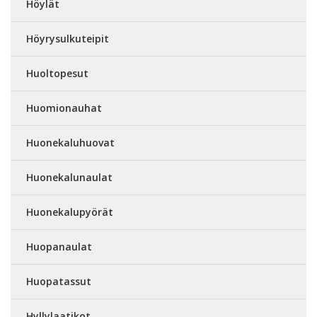
Höylät
Höyrysulkuteipit
Huoltopesut
Huomionauhat
Huonekaluhuovat
Huonekalunaulat
Huonekalupyörät
Huopanaulat
Huopatassut
Hyllylaatikot