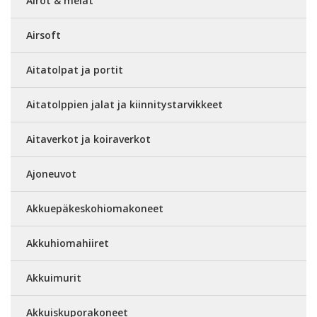
Airot & melat
Airsoft
Aitatolpat ja portit
Aitatolppien jalat ja kiinnitystarvikkeet
Aitaverkot ja koiraverkot
Ajoneuvot
Akkuepäkeskohiomakoneet
Akkuhiomahiiret
Akkuimurit
Akkuiskuporakoneet