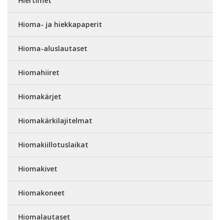
Hiertimet
Hioma- ja hiekkapaperit
Hioma-aluslautaset
Hiomahiiret
Hiomakärjet
Hiomakärkilajitelmat
Hiomakiillotuslaikat
Hiomakivet
Hiomakoneet
Hiomalautaset