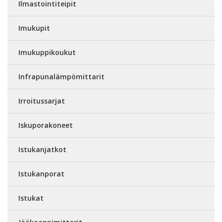
Ilmastointiteipit
Imukupit
Imukuppikoukut
Infrapunalämpömittarit
Irroitussarjat
Iskuporakoneet
Istukanjatkot
Istukanporat
Istukat