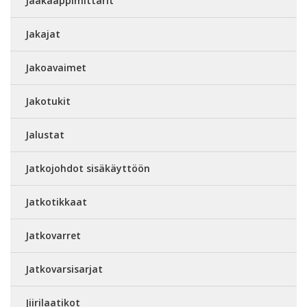
Jääkaappimittarit
Jakajat
Jakoavaimet
Jakotukit
Jalustat
Jatkojohdot sisäkäyttöön
Jatkotikkaat
Jatkovarret
Jatkovarsisarjat
Jiirilaatikot