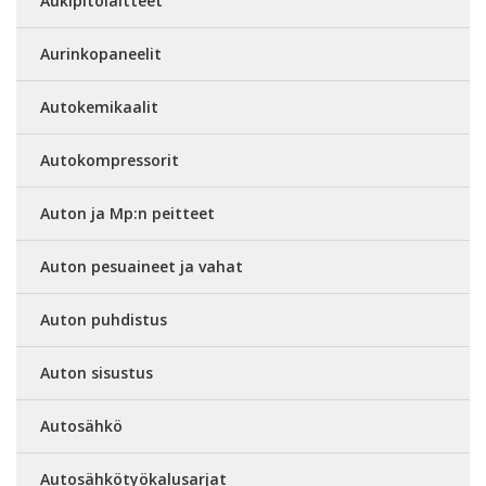
Aukipitolaitteet
Aurinkopaneelit
Autokemikaalit
Autokompressorit
Auton ja Mp:n peitteet
Auton pesuaineet ja vahat
Auton puhdistus
Auton sisustus
Autosähkö
Autosähkötyökalusarjat