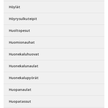
Höylät
Höyrysulkuteipit
Huoltopesut
Huomionauhat
Huonekaluhuovat
Huonekalunaulat
Huonekalupyörät
Huopanaulat
Huopatassut