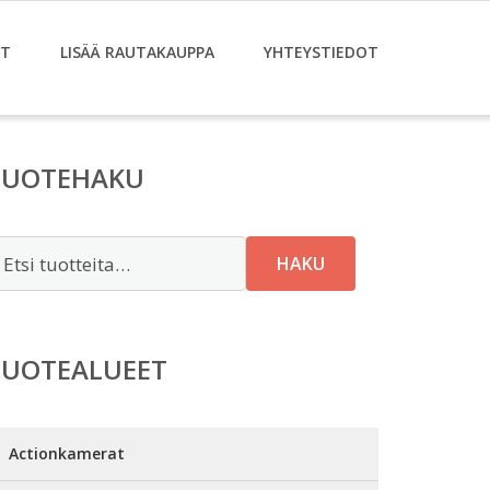
ET
LISÄÄ RAUTAKAUPPA
YHTEYSTIEDOT
TUOTEHAKU
tsi:
HAKU
TUOTEALUEET
Actionkamerat