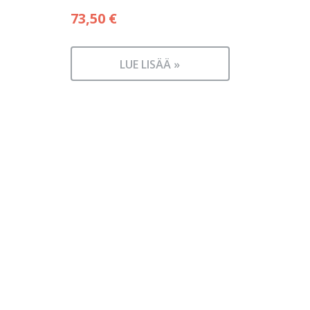
73,50
€
LUE LISÄÄ »