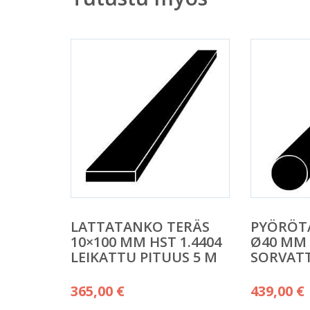
LATTATANKO TERÄS
PYÖRÖT
10×100 MM HST 1.4404
Ø40 MM 
LEIKATTU PITUUS 5 M
SORVATT
365,00
€
439,00
€