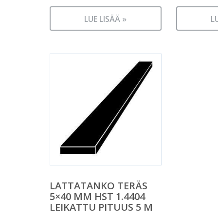
LUE LISÄÄ »
L
LATTATANKO TERÄS
5×40 MM HST 1.4404
LEIKATTU PITUUS 5 M