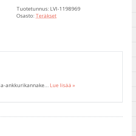
Tuotetunnus:
LVI-1198969
Osasto:
Teräkset
ila-ankkurikannake…
Lue lisää »