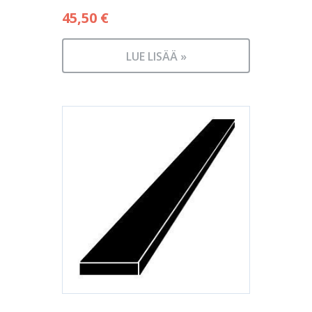
45,50
€
LUE LISÄÄ »