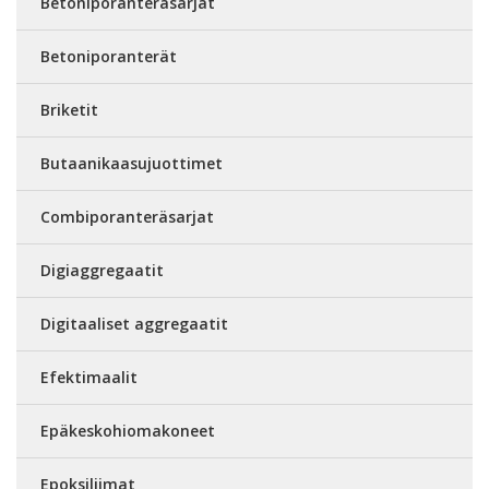
Betoniporanteräsarjat
Betoniporanterät
Briketit
Butaanikaasujuottimet
Combiporanteräsarjat
Digiaggregaatit
Digitaaliset aggregaatit
Efektimaalit
Epäkeskohiomakoneet
Epoksiliimat