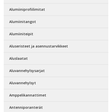
Alumiiniprofiilimitat
Alumiinitangot
Alumiiniteipit
Aluseristeet ja asennustarvikkeet
Aluslaatat
Aluvannehylsysarjat
Aluvannehylsyt
Amppelikannattimet
Antenniporanterät