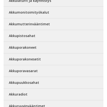
Akkulaturit ja käynnistys
Akkumonitoimityökalut
Akkumutterinvääntimet
Akkupistosahat
Akkuporakoneet
Akkuporakonesetit
Akkuporavasarat
Akkupuukkosahat
Akkuradiot
Akkuruuvinvääntimet