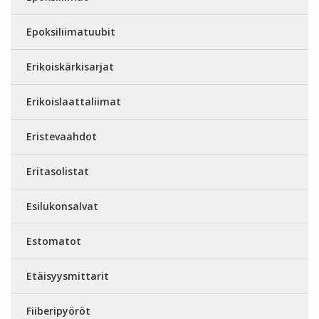
Epoksiliimatuubit
Erikoiskärkisarjat
Erikoislaattaliimat
Eristevaahdot
Eritasolistat
Esilukonsalvat
Estomatot
Etäisyysmittarit
Fiiberipyöröt