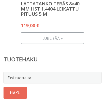
LATTATANKO TERÄS 8×40
MM HST 1.4404 LEIKATTU
PITUUS 5 M
119,00
€
LUE LISÄÄ »
TUOTEHAKU
Etsi:
HAKU