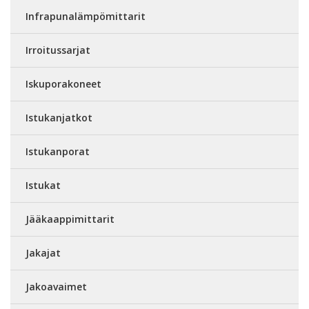
Infrapunalämpömittarit
Irroitussarjat
Iskuporakoneet
Istukanjatkot
Istukanporat
Istukat
Jääkaappimittarit
Jakajat
Jakoavaimet