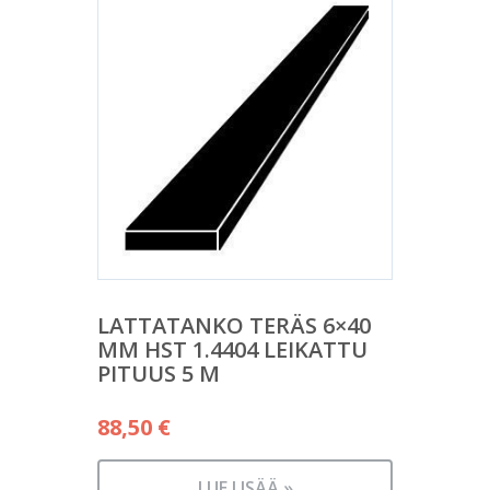
LATTATANKO TERÄS 6×40
MM HST 1.4404 LEIKATTU
PITUUS 5 M
88,50
€
LUE LISÄÄ »