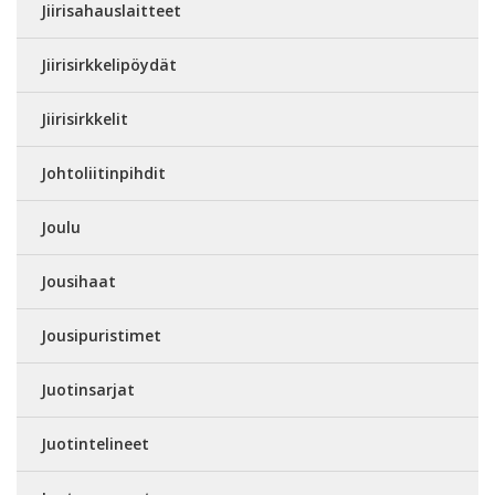
Jiirisahauslaitteet
Jiirisirkkelipöydät
Jiirisirkkelit
Johtoliitinpihdit
Joulu
Jousihaat
Jousipuristimet
Juotinsarjat
Juotintelineet