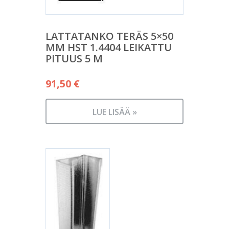
LATTATANKO TERÄS 5×50
MM HST 1.4404 LEIKATTU
PITUUS 5 M
91,50
€
LUE LISÄÄ »