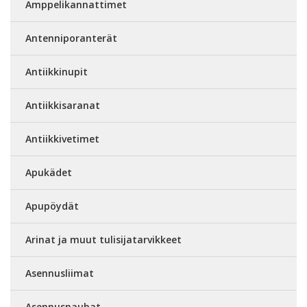
Amppelikannattimet
Antenniporanterät
Antiikkinupit
Antiikkisaranat
Antiikkivetimet
Apukädet
Apupöydät
Arinat ja muut tulisijatarvikkeet
Asennusliimat
Asennusnauhat