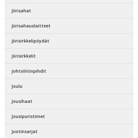
Jiirisahat
Jiirisahauslaitteet
Jiirisirkkelipöydät
Jiirisirkkelit
Johtoliitinpihdit
Joulu
Jousihaat
Jousipuristimet
Juotinsarjat