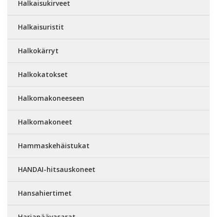
Halkaisukirveet
Halkaisuristit
Halkokärryt
Halkokatokset
Halkomakoneeseen
Halkomakoneet
Hammaskehäistukat
HANDAI-hitsauskoneet
Hansahiertimet
Harjapäävasarat