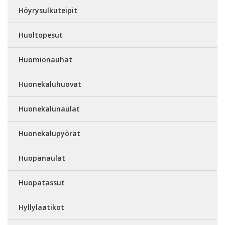
Höyrysulkuteipit
Huoltopesut
Huomionauhat
Huonekaluhuovat
Huonekalunaulat
Huonekalupyörät
Huopanaulat
Huopatassut
Hyllylaatikot