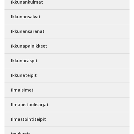
Ikkunankulmat
Ikkunansalvat
Ikkunansaranat
Ikkunapainikkeet
Ikkunaraspit
Ikkunateipit
Ilmaisimet
Ilmapistoolisarjat
Ilmastointiteipit
Imukupit