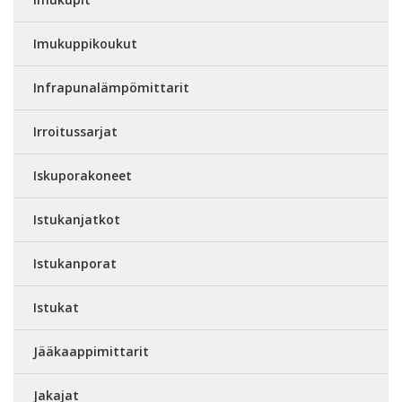
Imukuppikoukut
Infrapunalämpömittarit
Irroitussarjat
Iskuporakoneet
Istukanjatkot
Istukanporat
Istukat
Jääkaappimittarit
Jakajat