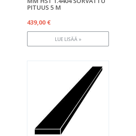
MM HST 1.4404 SORVATTU
PITUUS 5 M
439,00
€
LUE LISÄÄ »