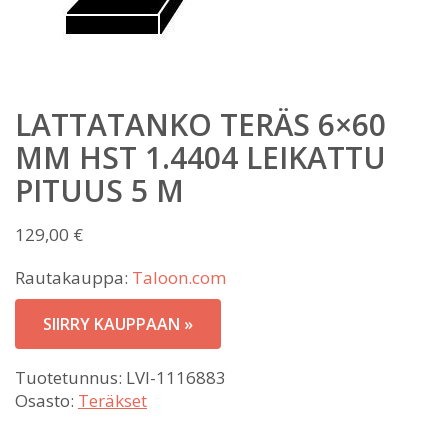
LATTATANKO TERÄS 6×60
MM HST 1.4404 LEIKATTU
PITUUS 5 M
129,00
€
Rautakauppa:
Taloon.com
SIIRRY KAUPPAAN »
Tuotetunnus:
LVI-1116883
Osasto:
Teräkset