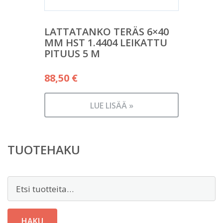
LATTATANKO TERÄS 6×40
MM HST 1.4404 LEIKATTU
PITUUS 5 M
88,50
€
LUE LISÄÄ »
TUOTEHAKU
Etsi:
HAKU