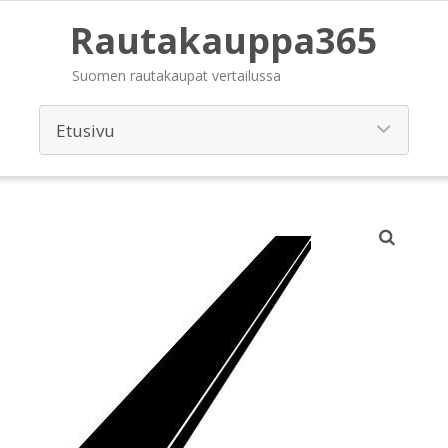
Rautakauppa365
Suomen rautakaupat vertailussa