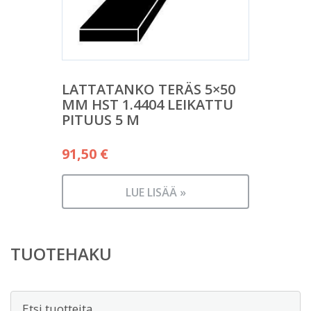
LATTATANKO TERÄS 5×50
MM HST 1.4404 LEIKATTU
PITUUS 5 M
91,50
€
LUE LISÄÄ »
TUOTEHAKU
Etsi: