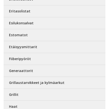
Eritasolistat
Esilukonsalvat
Estomatot
Etäisyysmittarit
Fiiberipyöröt
Generaattorit
Grillaustarvikkeet ja kylmäarkut
Grillit
Haat