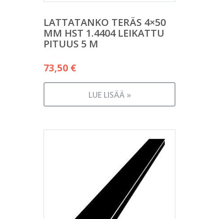
LATTATANKO TERÄS 4×50
MM HST 1.4404 LEIKATTU
PITUUS 5 M
73,50
€
LUE LISÄÄ »