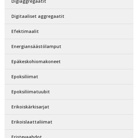
Digiaggregaatit
Digitaaliset aggregaatit
Efektimaalit
Energiansäästölamput
Epäkeskohiomakoneet
Epoksiliimat
Epoksiliimatuubit
Erikoiskärkisarjat
Erikoislaattaliimat
Eristevaahdot