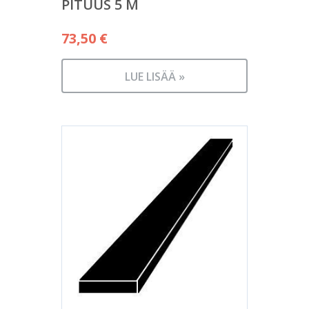
PITUUS 5 M
73,50
€
LUE LISÄÄ »