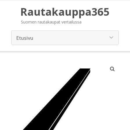
Rautakauppa365
Suomen rautakaupat vertailussa