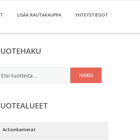
ET
LISÄÄ RAUTAKAUPPA
YHTEYSTIEDOT
TUOTEHAKU
tsi:
HAKU
TUOTEALUEET
Actionkamerat