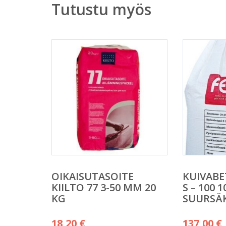
Tutustu myös
OIKAISUTASOITE
KUIVABE
KIILTO 77 3-50 MM 20
S – 100 
KG
SUURSÄ
18,20
€
137,00
€