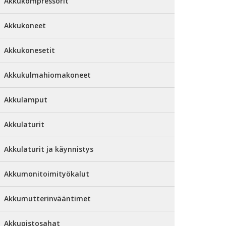
Akkukompressorit
Akkukoneet
Akkukonesetit
Akkukulmahiomakoneet
Akkulamput
Akkulaturit
Akkulaturit ja käynnistys
Akkumonitoimityökalut
Akkumutterinvääntimet
Akkupistosahat