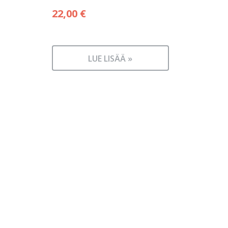
22,00
€
LUE LISÄÄ »