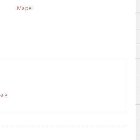
Mapei
ää »