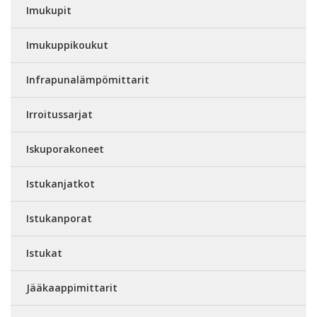
Imukupit
Imukuppikoukut
Infrapunalämpömittarit
Irroitussarjat
Iskuporakoneet
Istukanjatkot
Istukanporat
Istukat
Jääkaappimittarit