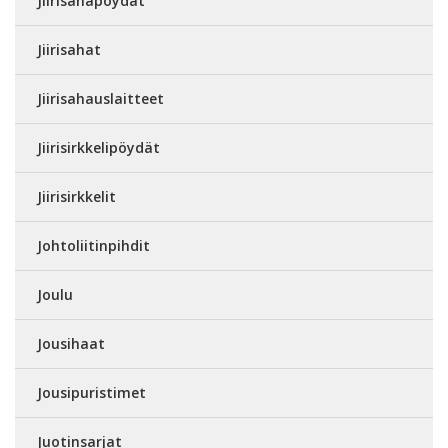
Jiirisahapöydät
Jiirisahat
Jiirisahauslaitteet
Jiirisirkkelipöydät
Jiirisirkkelit
Johtoliitinpihdit
Joulu
Jousihaat
Jousipuristimet
Juotinsarjat