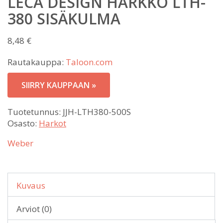
LECA DESIGN HARKKO LTH-
380 SISÄKULMA
8,48
€
Rautakauppa:
Taloon.com
SIIRRY KAUPPAAN »
Tuotetunnus:
JJH-LTH380-500S
Osasto:
Harkot
Weber
Kuvaus
Arviot (0)