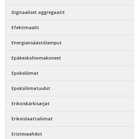
Digitaaliset aggregaatit
Efektimaalit
Energiansäästölamput
Epäkeskohiomakoneet
Epoksiliimat
Epoksiliimatuubit
Erikoiskärkisarjat
Erikoislaattaliimat
Eristevaahdot