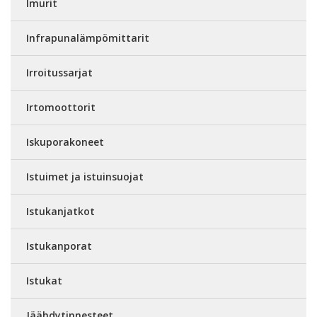
Imurit
Infrapunalämpömittarit
Irroitussarjat
Irtomoottorit
Iskuporakoneet
Istuimet ja istuinsuojat
Istukanjatkot
Istukanporat
Istukat
Jäähdytinnesteet