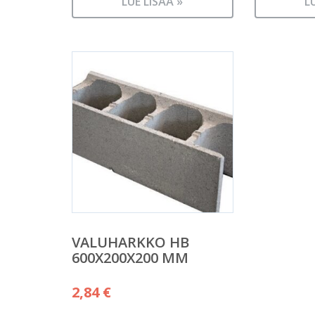
LUE LISÄÄ »
L
VALUHARKKO HB
600X200X200 MM
2,84
€