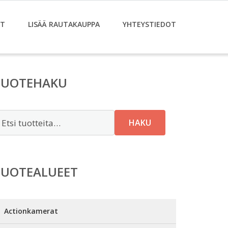
ET
LISÄÄ RAUTAKAUPPA
YHTEYSTIEDOT
TUOTEHAKU
tsi:
HAKU
TUOTEALUEET
Actionkamerat