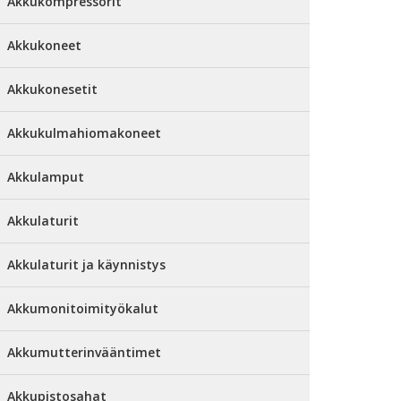
Akkukompressorit
Akkukoneet
Akkukonesetit
Akkukulmahiomakoneet
Akkulamput
Akkulaturit
Akkulaturit ja käynnistys
Akkumonitoimityökalut
Akkumutterinvääntimet
Akkupistosahat