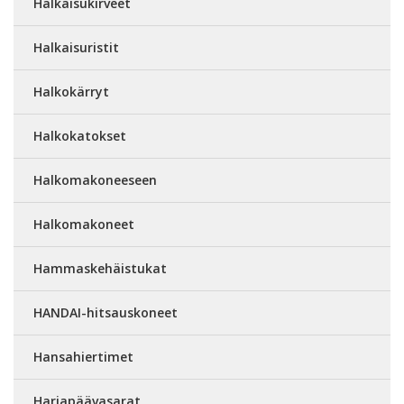
Halkaisukirveet
Halkaisuristit
Halkokärryt
Halkokatokset
Halkomakoneeseen
Halkomakoneet
Hammaskehäistukat
HANDAI-hitsauskoneet
Hansahiertimet
Harjapäävasarat