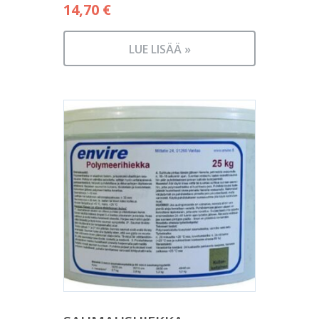
14,70
€
LUE LISÄÄ »