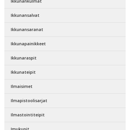
Ikkunankulmat
Ikkunansalvat
Ikkunansaranat
Ikkunapainikkeet
Ikkunaraspit
Ikkunateipit
Ilmaisimet
Ilmapistoolisarjat
Ilmastointiteipit
Imukupit