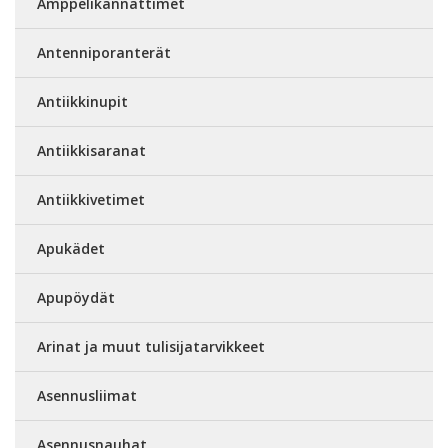
Amppelikannattimet
Antenniporanterät
Antiikkinupit
Antiikkisaranat
Antiikkivetimet
Apukädet
Apupöydät
Arinat ja muut tulisijatarvikkeet
Asennusliimat
Asennusnauhat