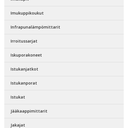
Imukuppikoukut
Infrapunalämpömittarit
Irroitussarjat
Iskuporakoneet
Istukanjatkot
Istukanporat
Istukat
Jääkaappimittarit
Jakajat