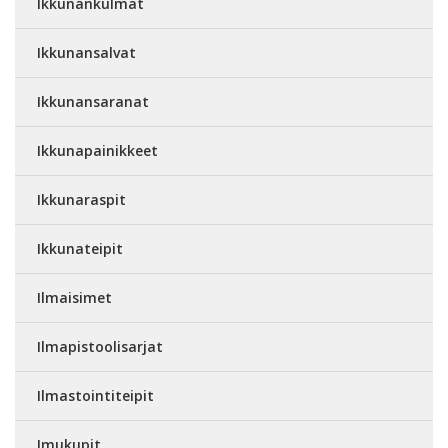
Ikkunankulmat
Ikkunansalvat
Ikkunansaranat
Ikkunapainikkeet
Ikkunaraspit
Ikkunateipit
Ilmaisimet
Ilmapistoolisarjat
Ilmastointiteipit
Imukupit