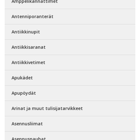
Amppelikannattimet
Antenniporanterät
Antiikkinupit
Antiikkisaranat
Antiikkivetimet
Apukädet
Apupöydät
Arinat ja muut tulisijatarvikkeet
Asennusliimat
Asennusnauhat