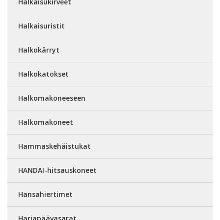
Halkaisukirveet
Halkaisuristit
Halkokärryt
Halkokatokset
Halkomakoneeseen
Halkomakoneet
Hammaskehäistukat
HANDAI-hitsauskoneet
Hansahiertimet
Harjapäävasarat