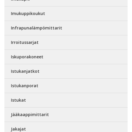
Imukuppikoukut
Infrapunalämpömittarit
Irroitussarjat
Iskuporakoneet
Istukanjatkot
Istukanporat
Istukat
Jääkaappimittarit
Jakajat