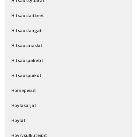
Hitsauskypärät
Hitsauslaitteet
Hitsauslangat
Hitsausmaskit
Hitsauspaketit
Hitsauspuikot
Homepesut
Höyläsarjat
Höylät
Höyrysulkuteipit