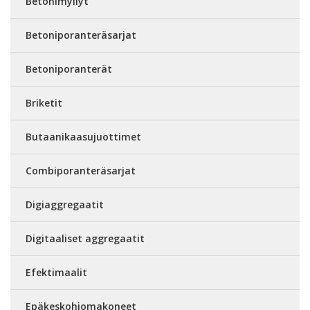
Betonimyllyt
Betoniporanteräsarjat
Betoniporanterät
Briketit
Butaanikaasujuottimet
Combiporanteräsarjat
Digiaggregaatit
Digitaaliset aggregaatit
Efektimaalit
Epäkeskohiomakoneet