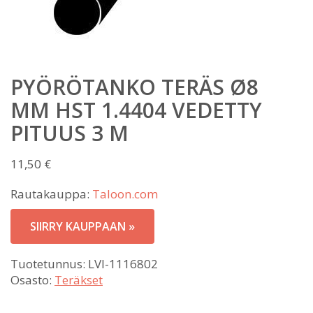
PYÖRÖTANKO TERÄS Ø8
MM HST 1.4404 VEDETTY
PITUUS 3 M
11,50
€
Rautakauppa:
Taloon.com
SIIRRY KAUPPAAN »
Tuotetunnus:
LVI-1116802
Osasto:
Teräkset