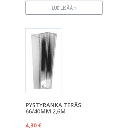
LUE LISÄÄ »
PYSTYRANKA TERÄS
66/40MM 2,6M
4,30
€