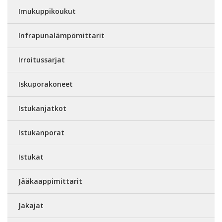
Imukuppikoukut
Infrapunalämpömittarit
Irroitussarjat
Iskuporakoneet
Istukanjatkot
Istukanporat
Istukat
Jääkaappimittarit
Jakajat