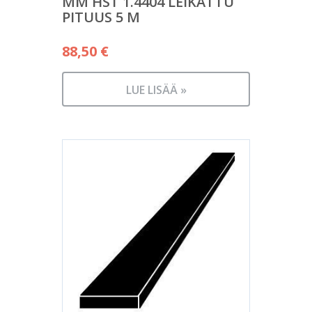
MM HST 1.4404 LEIKATTU
PITUUS 5 M
88,50
€
LUE LISÄÄ »