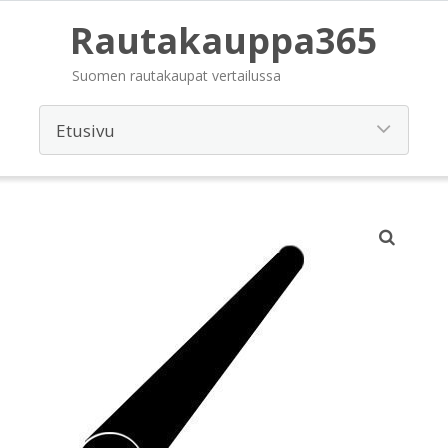
Rautakauppa365
Suomen rautakaupat vertailussa