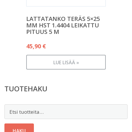
LATTATANKO TERÄS 5×25
MM HST 1.4404 LEIKATTU
PITUUS 5 M
45,90
€
LUE LISÄÄ »
TUOTEHAKU
Etsi:
HAKU