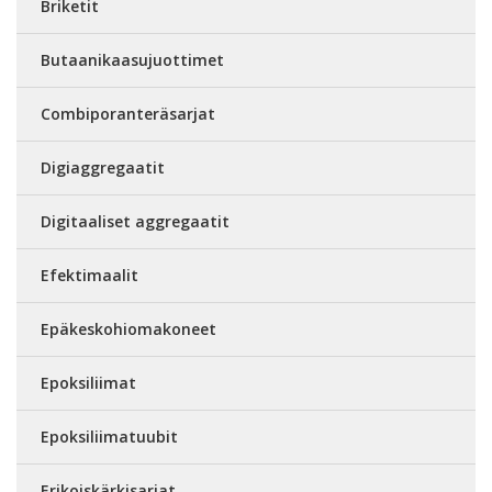
Briketit
Butaanikaasujuottimet
Combiporanteräsarjat
Digiaggregaatit
Digitaaliset aggregaatit
Efektimaalit
Epäkeskohiomakoneet
Epoksiliimat
Epoksiliimatuubit
Erikoiskärkisarjat