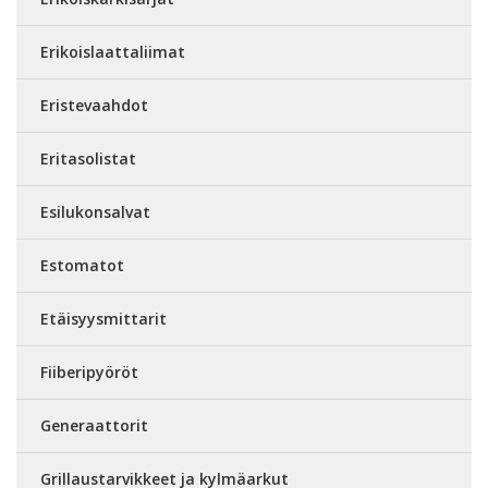
Erikoislaattaliimat
Eristevaahdot
Eritasolistat
Esilukonsalvat
Estomatot
Etäisyysmittarit
Fiiberipyöröt
Generaattorit
Grillaustarvikkeet ja kylmäarkut