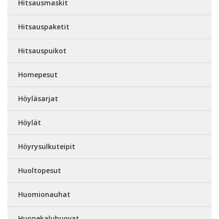
Hitsausmaskit
Hitsauspaketit
Hitsauspuikot
Homepesut
Höyläsarjat
Höylät
Höyrysulkuteipit
Huoltopesut
Huomionauhat
Huonekaluhuovat