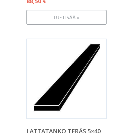
88,50
€
LUE LISÄÄ »
LATTATANKO TERÄS 5×40