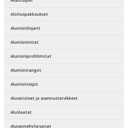
Allastulpat
Aloituspakkaukset
Alumiinilinjarit
Alumiinimitat
Alumiiniprofiilimitat
Alumiinitangot
Alumiiniteipit
Aluseristeet ja asennustarvikkeet
Aluslaatat
Aluvannehylsysarjat