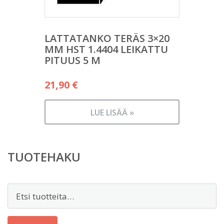
LATTATANKO TERÄS 3×20
MM HST 1.4404 LEIKATTU
PITUUS 5 M
21,90
€
LUE LISÄÄ »
TUOTEHAKU
Etsi: