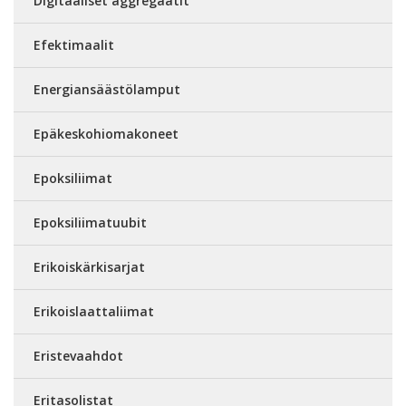
Digitaaliset aggregaatit
Efektimaalit
Energiansäästölamput
Epäkeskohiomakoneet
Epoksiliimat
Epoksiliimatuubit
Erikoiskärkisarjat
Erikoislaattaliimat
Eristevaahdot
Eritasolistat