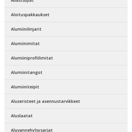
Allastulpat
Aloituspakkaukset
Alumiinilinjarit
Alumiinimitat
Alumiiniprofiilimitat
Alumiinitangot
Alumiiniteipit
Aluseristeet ja asennustarvikkeet
Aluslaatat
Aluvannehylsysarjat