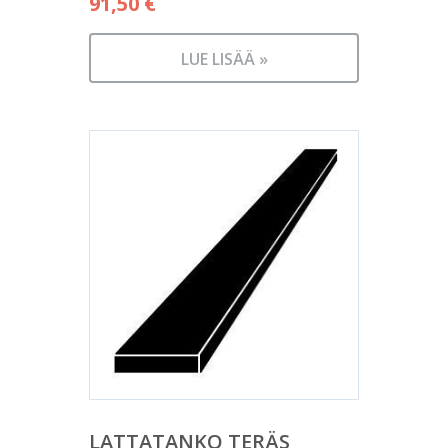
91,50
€
LUE LISÄÄ »
LATTATANKO TERÄS