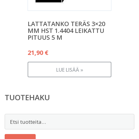
LATTATANKO TERÄS 3×20
MM HST 1.4404 LEIKATTU
PITUUS 5 M
21,90
€
LUE LISÄÄ »
TUOTEHAKU
Etsi: