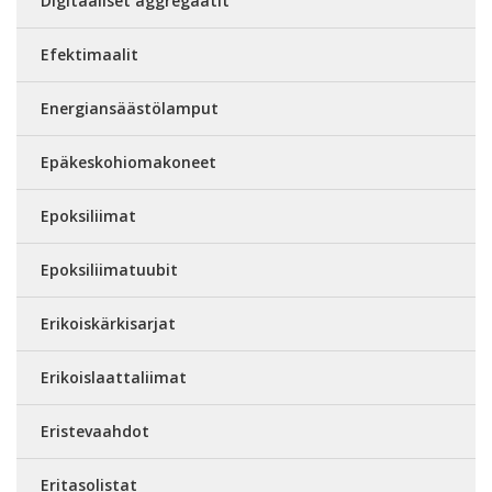
Digitaaliset aggregaatit
Efektimaalit
Energiansäästölamput
Epäkeskohiomakoneet
Epoksiliimat
Epoksiliimatuubit
Erikoiskärkisarjat
Erikoislaattaliimat
Eristevaahdot
Eritasolistat