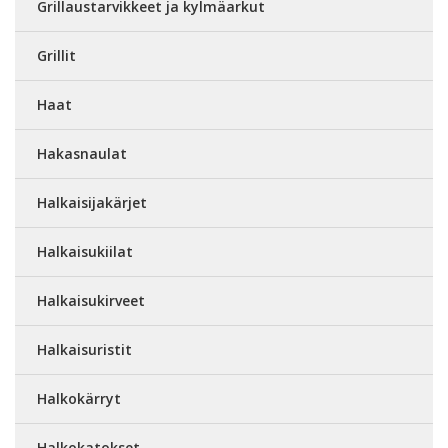
Grillaustarvikkeet ja kylmäarkut
Grillit
Haat
Hakasnaulat
Halkaisijakärjet
Halkaisukiilat
Halkaisukirveet
Halkaisuristit
Halkokärryt
Halkokatokset