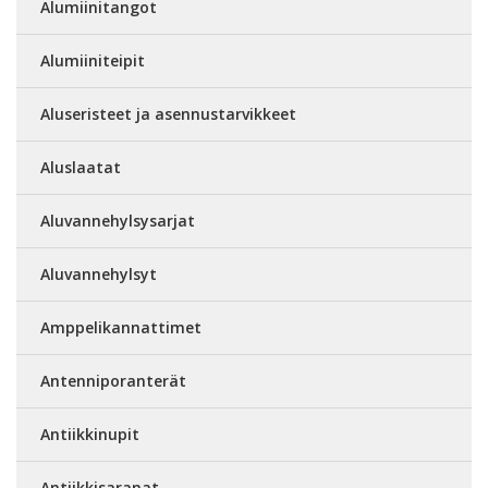
Alumiinitangot
Alumiiniteipit
Aluseristeet ja asennustarvikkeet
Aluslaatat
Aluvannehylsysarjat
Aluvannehylsyt
Amppelikannattimet
Antenniporanterät
Antiikkinupit
Antiikkisaranat