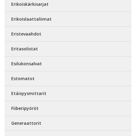
Erikoiskärkisarjat
Erikoislaattaliimat
Eristevaahdot
Eritasolistat
Esilukonsalvat
Estomatot
Etäisyysmittarit
Fiiberipyöröt
Generaattorit