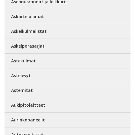
Asennusraudat ja leikkurit
Askarteluliimat
Askelkulmalistat
Askelporasarjat
Astekulmat
Astelevyt
Astemitat
Aukipitolaitteet
Aurinkopaneelit
Autokemikaalit