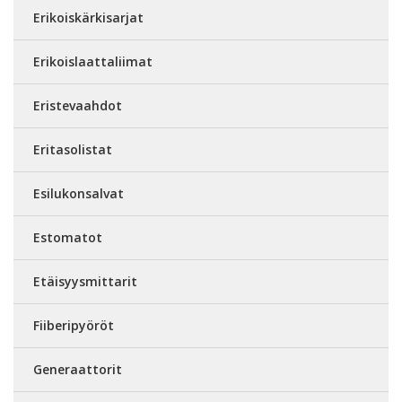
Erikoiskärkisarjat
Erikoislaattaliimat
Eristevaahdot
Eritasolistat
Esilukonsalvat
Estomatot
Etäisyysmittarit
Fiiberipyöröt
Generaattorit