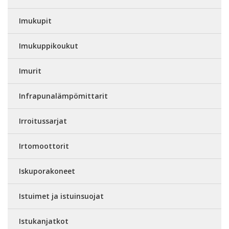
Imukupit
Imukuppikoukut
Imurit
Infrapunalämpömittarit
Irroitussarjat
Irtomoottorit
Iskuporakoneet
Istuimet ja istuinsuojat
Istukanjatkot