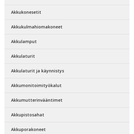
Akkukonesetit
Akkukulmahiomakoneet
Akkulamput
Akkulaturit
Akkulaturit ja käynnistys
Akkumonitoimityökalut
Akkumutterinvääntimet
Akkupistosahat
Akkuporakoneet