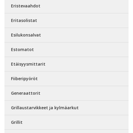
Eristevaahdot
Eritasolistat
Esilukonsalvat
Estomatot
Etäisyysmittarit
Fiiberipyöröt
Generaattorit
Grillaustarvikkeet ja kylmäarkut
Grillit