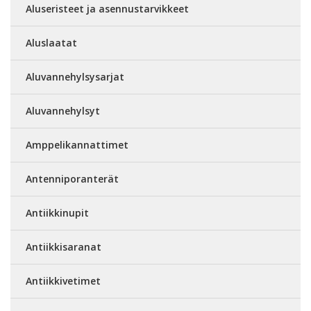
Aluseristeet ja asennustarvikkeet
Aluslaatat
Aluvannehylsysarjat
Aluvannehylsyt
Amppelikannattimet
Antenniporanterät
Antiikkinupit
Antiikkisaranat
Antiikkivetimet