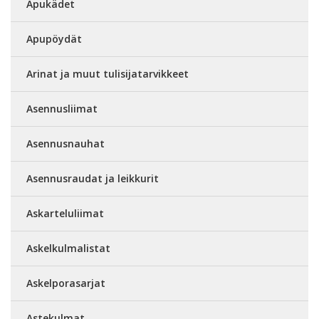
Apukädet
Apupöydät
Arinat ja muut tulisijatarvikkeet
Asennusliimat
Asennusnauhat
Asennusraudat ja leikkurit
Askarteluliimat
Askelkulmalistat
Askelporasarjat
Astekulmat