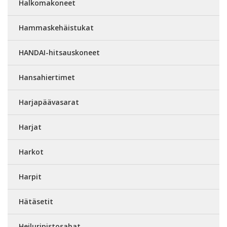
Halkomakoneet
Hammaskehäistukat
HANDAI-hitsauskoneet
Hansahiertimet
Harjapäävasarat
Harjat
Harkot
Harpit
Hätäsetit
Heiluripistosahat