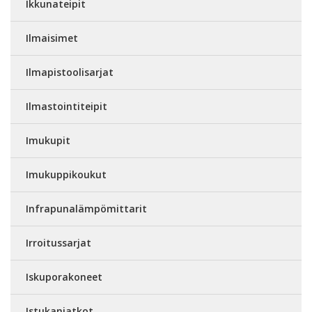
Ikkunateipit
Ilmaisimet
Ilmapistoolisarjat
Ilmastointiteipit
Imukupit
Imukuppikoukut
Infrapunalämpömittarit
Irroitussarjat
Iskuporakoneet
Istukanjatkot