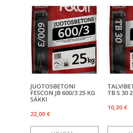
JUOTOSBETONI
TALVIBE
FESCON JB 600/3 25 KG
TB S 30 
SÄKKI
10,30
€
22,00
€