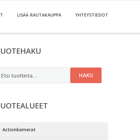
ET
LISÄÄ RAUTAKAUPPA
YHTEYSTIEDOT
TUOTEHAKU
tsi:
HAKU
TUOTEALUEET
Actionkamerat