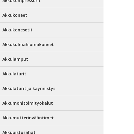
Akkukompressorit
Akkukoneet
Akkukonesetit
Akkukulmahiomakoneet
Akkulamput
Akkulaturit
Akkulaturit ja käynnistys
Akkumonitoimityökalut
Akkumutterinvääntimet
Akkupistosahat