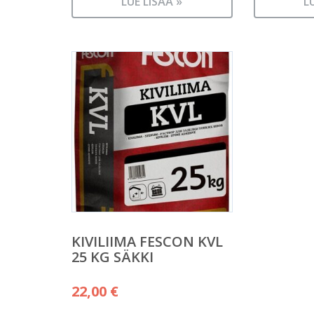
LUE LISÄÄ »
L
KIVILIIMA FESCON KVL
25 KG SÄKKI
22,00
€