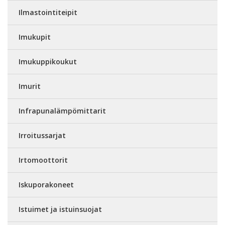
Ilmastointiteipit
Imukupit
Imukuppikoukut
Imurit
Infrapunalämpömittarit
Irroitussarjat
Irtomoottorit
Iskuporakoneet
Istuimet ja istuinsuojat