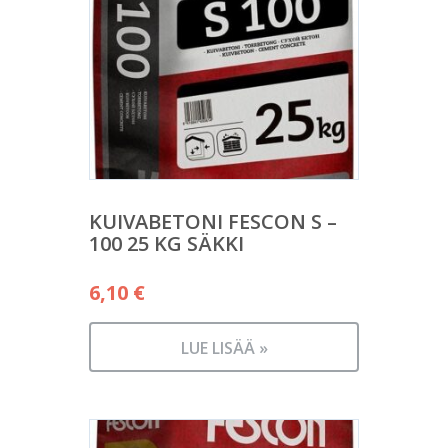
KUIVABETONI FESCON S –
100 25 KG SÄKKI
6,10
€
LUE LISÄÄ »