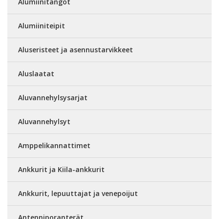
Alumiinitangot
Alumiiniteipit
Aluseristeet ja asennustarvikkeet
Aluslaatat
Aluvannehylsysarjat
Aluvannehylsyt
Amppelikannattimet
Ankkurit ja Kiila-ankkurit
Ankkurit, lepuuttajat ja venepoijut
Antenniporanterät