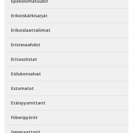
Epoksiliimatuubit
Erikoiskärkisarjat
Erikoislaattaliimat
Eristevaahdot
Eritasolistat
Esilukonsalvat
Estomatot
Etäisyysmittarit
Fiiberipyöröt
Generaattorit