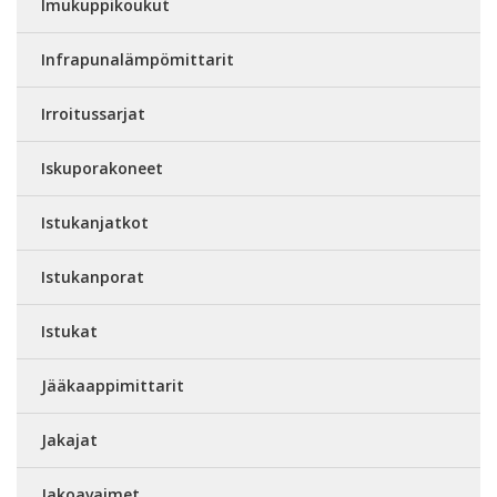
Imukuppikoukut
Infrapunalämpömittarit
Irroitussarjat
Iskuporakoneet
Istukanjatkot
Istukanporat
Istukat
Jääkaappimittarit
Jakajat
Jakoavaimet