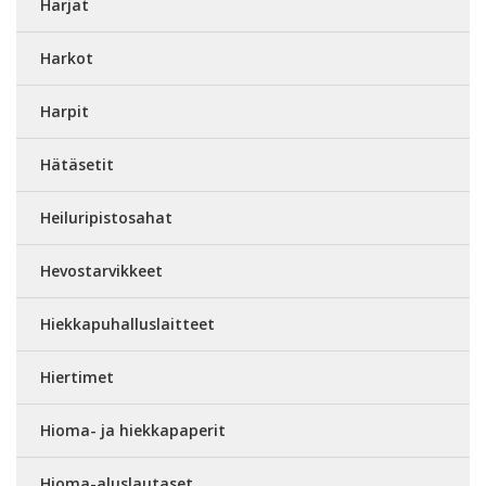
Harjat
Harkot
Harpit
Hätäsetit
Heiluripistosahat
Hevostarvikkeet
Hiekkapuhalluslaitteet
Hiertimet
Hioma- ja hiekkapaperit
Hioma-aluslautaset