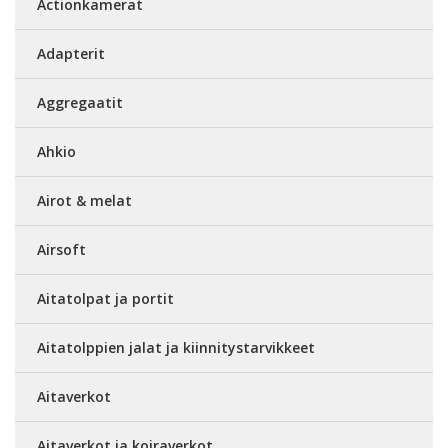
Actionkamerat
Adapterit
Aggregaatit
Ahkio
Airot & melat
Airsoft
Aitatolpat ja portit
Aitatolppien jalat ja kiinnitystarvikkeet
Aitaverkot
Aitaverkot ja koiraverkot