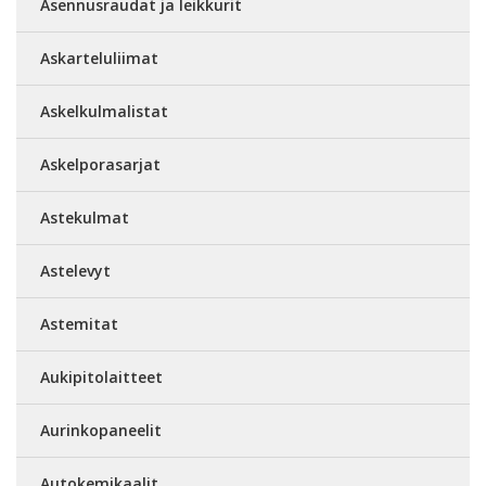
Asennusraudat ja leikkurit
Askarteluliimat
Askelkulmalistat
Askelporasarjat
Astekulmat
Astelevyt
Astemitat
Aukipitolaitteet
Aurinkopaneelit
Autokemikaalit