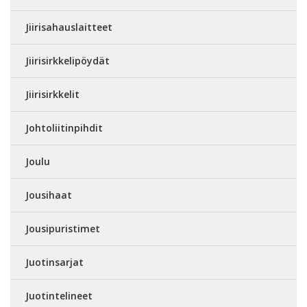
Jiirisahauslaitteet
Jiirisirkkelipöydät
Jiirisirkkelit
Johtoliitinpihdit
Joulu
Jousihaat
Jousipuristimet
Juotinsarjat
Juotintelineet