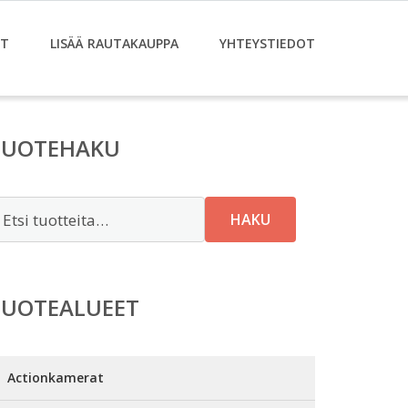
ET
LISÄÄ RAUTAKAUPPA
YHTEYSTIEDOT
TUOTEHAKU
tsi:
HAKU
TUOTEALUEET
Actionkamerat