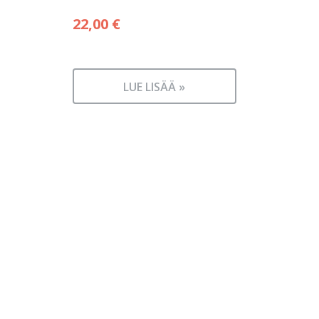
22,00
€
LUE LISÄÄ »