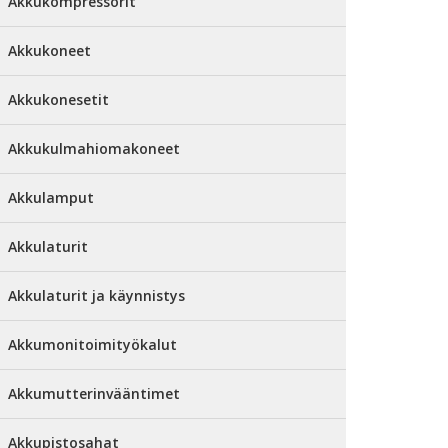
Akkukompressorit
Akkukoneet
Akkukonesetit
Akkukulmahiomakoneet
Akkulamput
Akkulaturit
Akkulaturit ja käynnistys
Akkumonitoimityökalut
Akkumutterinvääntimet
Akkupistosahat