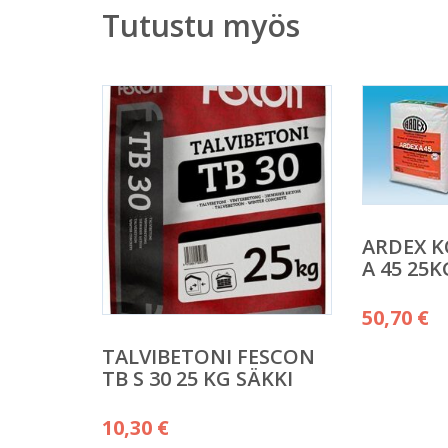
Tutustu myös
ARDEX 
A 45 25K
50,70
€
TALVIBETONI FESCON
TB S 30 25 KG SÄKKI
10,30
€