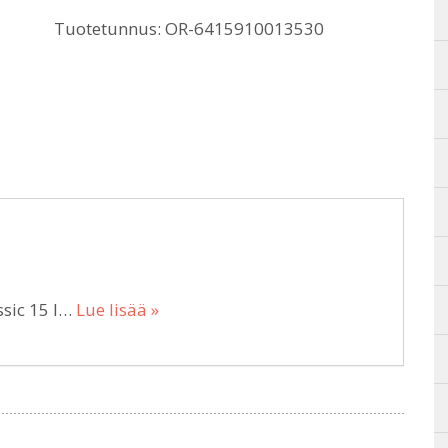
Tuotetunnus:
OR-6415910013530
ssic 15 l…
Lue lisää »