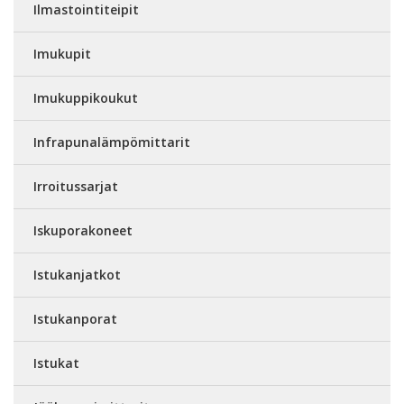
Ilmastointiteipit
Imukupit
Imukuppikoukut
Infrapunalämpömittarit
Irroitussarjat
Iskuporakoneet
Istukanjatkot
Istukanporat
Istukat