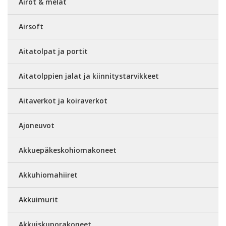
Airot & melat
Airsoft
Aitatolpat ja portit
Aitatolppien jalat ja kiinnitystarvikkeet
Aitaverkot ja koiraverkot
Ajoneuvot
Akkuepäkeskohiomakoneet
Akkuhiomahiiret
Akkuimurit
Akkuiskuporakoneet