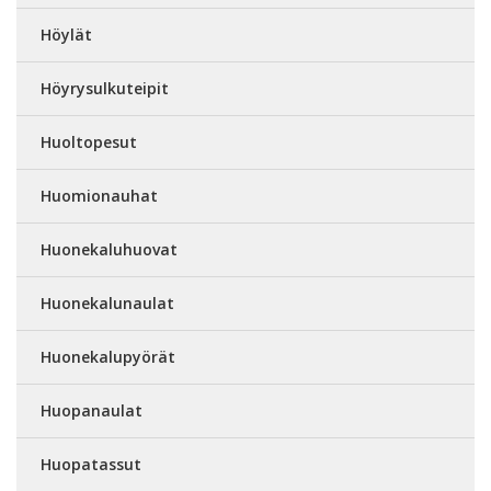
Höylät
Höyrysulkuteipit
Huoltopesut
Huomionauhat
Huonekaluhuovat
Huonekalunaulat
Huonekalupyörät
Huopanaulat
Huopatassut