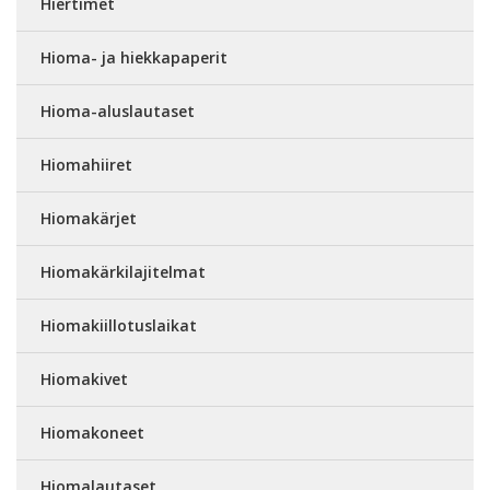
Hiertimet
Hioma- ja hiekkapaperit
Hioma-aluslautaset
Hiomahiiret
Hiomakärjet
Hiomakärkilajitelmat
Hiomakiillotuslaikat
Hiomakivet
Hiomakoneet
Hiomalautaset