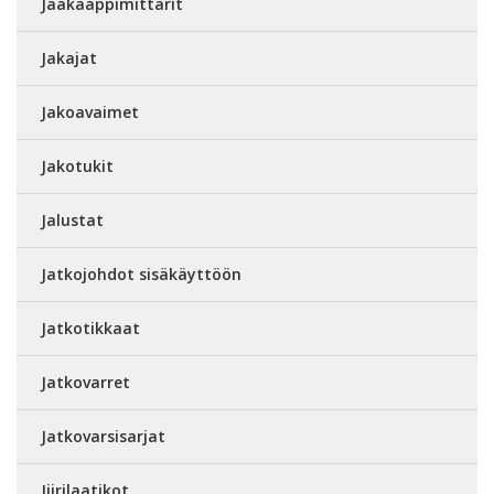
Jääkaappimittarit
Jakajat
Jakoavaimet
Jakotukit
Jalustat
Jatkojohdot sisäkäyttöön
Jatkotikkaat
Jatkovarret
Jatkovarsisarjat
Jiirilaatikot