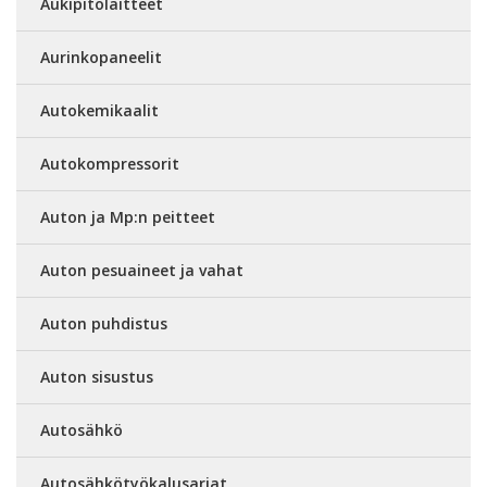
Aukipitolaitteet
Aurinkopaneelit
Autokemikaalit
Autokompressorit
Auton ja Mp:n peitteet
Auton pesuaineet ja vahat
Auton puhdistus
Auton sisustus
Autosähkö
Autosähkötyökalusarjat