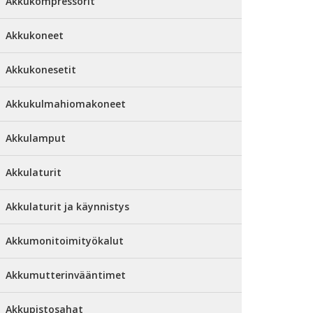
Akkukompressorit
Akkukoneet
Akkukonesetit
Akkukulmahiomakoneet
Akkulamput
Akkulaturit
Akkulaturit ja käynnistys
Akkumonitoimityökalut
Akkumutterinvääntimet
Akkupistosahat