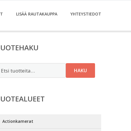
ET
LISÄÄ RAUTAKAUPPA
YHTEYSTIEDOT
TUOTEHAKU
tsi:
HAKU
TUOTEALUEET
Actionkamerat