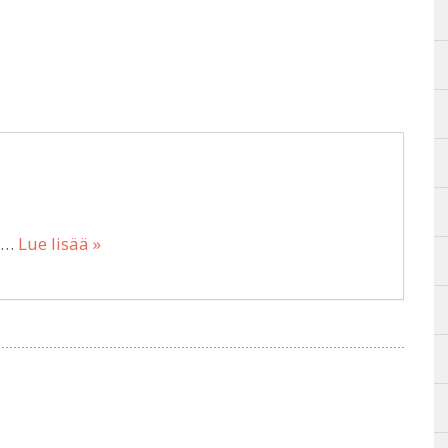
 m…
Lue lisää »