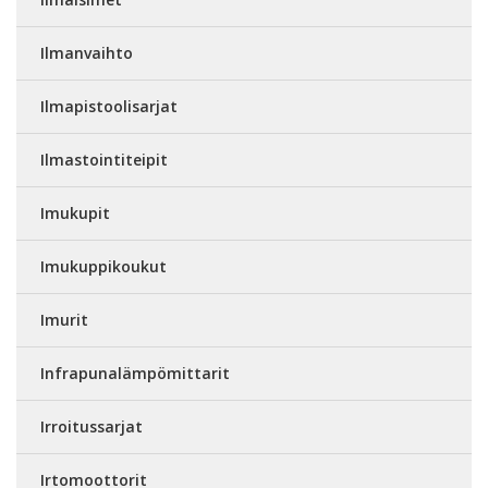
Ilmanvaihto
Ilmapistoolisarjat
Ilmastointiteipit
Imukupit
Imukuppikoukut
Imurit
Infrapunalämpömittarit
Irroitussarjat
Irtomoottorit