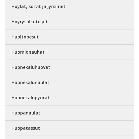
Höylät, sorvit ja jyrsimet
Höyrysulkuteipit
Huoltopesut
Huomionauhat
Huonekaluhuovat
Huonekalunaulat
Huonekalupyörät
Huopanaulat
Huopatassut