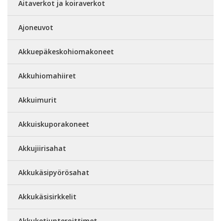
Aitaverkot ja koiraverkot
Ajoneuvot
Akkuepäkeskohiomakoneet
Akkuhiomahiiret
Akkuimurit
Akkuiskuporakoneet
Akkujiirisahat
Akkukäsipyörösahat
Akkukäsisirkkelit
Akkuketjunteroittimet