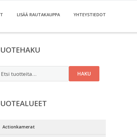
ET
LISÄÄ RAUTAKAUPPA
YHTEYSTIEDOT
TUOTEHAKU
tsi:
HAKU
TUOTEALUEET
Actionkamerat