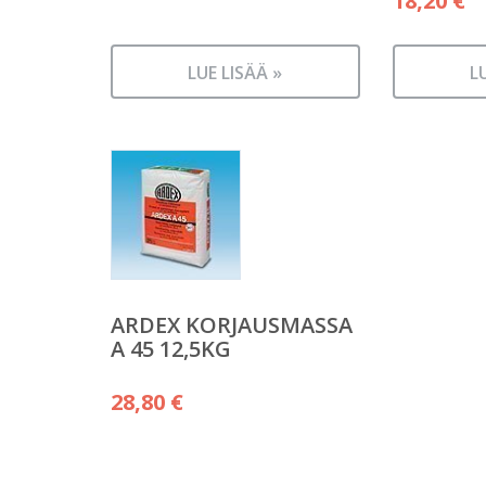
18,20
€
LUE LISÄÄ »
L
ARDEX KORJAUSMASSA
A 45 12,5KG
28,80
€