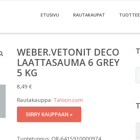
ETUSIVU
RAUTAKAUPAT
TUOTTE
WEBER.VETONIT DECO
LAATTASAUMA 6 GREY
5 KG
E
8,49
€
Rautakauppa:
Taloon.com
SIIRRY KAUPPAAN »
Tuotetunnus:
OR-6415910000974